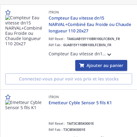
ITRON
Compteur Eau vitesse dn15
NARVAL+Combiné Eau Froide ou Chaude
longueur 110 20x27
Réf Rexel :
TAI6UAB15Y110BR100LFCBXN_FR
Réf Fab :
6UAB15Y110BR100LFCBXN_FR
Compteur Eau vitesse dn15 NARVAL+Combiné Eau Froide ou Chaude longueur 110 20x27-Débit de démarrage 8L/h R100/63-Totalisateur TSN compatible avec Emetteurs Cyble-Boite individuelle couleur
Ajouter au panier
Connectez-vous pour voir vos prix et les stocks
ITRON
Emetteur Cyble Sensor 5 fils K1
Réf Rexel :
TAIT3CIB5K0001E
Réf Fab :
T3CIB5K0001E