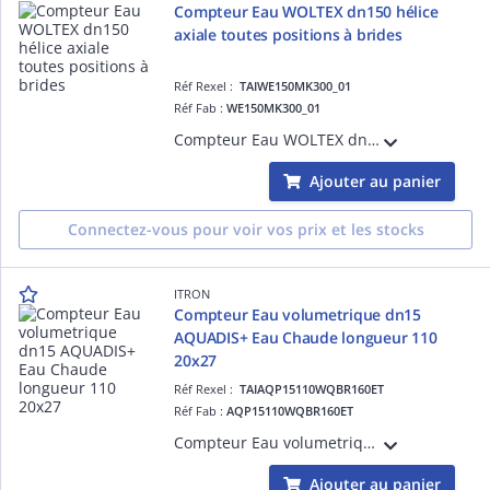
Compteur Eau WOLTEX dn150 hélice
axiale toutes positions à brides
Réf Rexel :
TAIWE150MK300_01
Réf Fab :
WE150MK300_01
Compteur Eau WOLTEX dn150 hélice axiale toutes positions à brides Longueur 300 R100- Totalisateur Verre métal Compatible avec Emetteurs Cyble
Ajouter au panier
Connectez-vous pour voir vos prix et les stocks
ITRON
Compteur Eau volumetrique dn15
AQUADIS+ Eau Chaude longueur 110
20x27
Réf Rexel :
TAIAQP15110WQBR160ET
Réf Fab :
AQP15110WQBR160ET
Compteur Eau volumetrique dn15 AQUADIS+ Eau Chaude longueur 110 20x27 -Débit de démarrage 3L/h R160 toutes positions-Totalisateur TSN compatible avec Emetteurs Cyble
Ajouter au panier