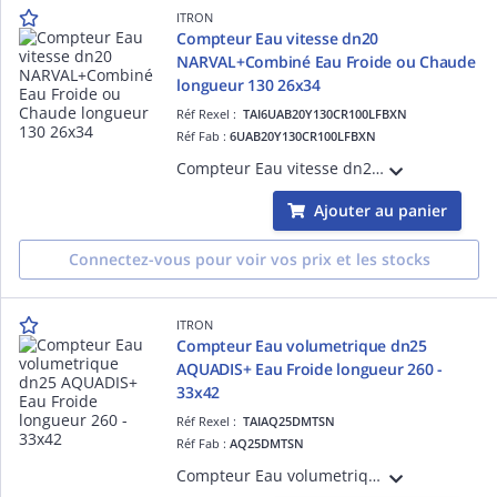
ITRON
Compteur Eau vitesse dn20
NARVAL+Combiné Eau Froide ou Chaude
longueur 130 26x34
Réf Rexel :
TAI6UAB20Y130CR100LFBXN
Réf Fab :
6UAB20Y130CR100LFBXN
Compteur Eau vitesse dn20 NARVAL+Combiné Eau Froide ou Chaude longueur 130 26x34-Débit de démarrage 11L/h R100/63-Totalisateur TSN compatible avec Emetteurs Cyble
Ajouter au panier
Connectez-vous pour voir vos prix et les stocks
ITRON
Compteur Eau volumetrique dn25
AQUADIS+ Eau Froide longueur 260 -
33x42
Réf Rexel :
TAIAQ25DMTSN
Réf Fab :
AQ25DMTSN
Compteur Eau volumetrique dn25 AQUADIS+ Eau Froide longueur 260-33x42-Débit de démarrage 6L/h R160-Totalisateur TSN compatible avec Emetteurs Cyble