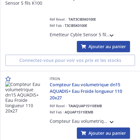
Réf Rexel :
TAIT3CIB5K0100E
Réf Fab :
T3CIB5K0100E
Emetteur Cyble Sensor 5 fils K100 valeur du signal BF en fonction des facteur K (signal HF =K1 en fonction du type de compteur et calibre) voir documentation. Compatible avec tous les compteurs d'eau Itron à totalisateur Cyble depuis 1997
Ajouter au panier
Connectez-vous pour voir vos prix et les stocks
ITRON
Compteur Eau volumetrique dn15
AQUADIS+ Eau Froide longueur 110
20x27
Réf Rexel :
TAIAQUAP15110EMB
Réf Fab :
AQUAP15110EMB
Compteur Eau volumetrique dn15 AQUADIS+ Eau Froide longueur 110 20x27 -Débit de démarrage < 1L/h R160 toutes positions-Totalisateur TSN compatible avec Emetteurs Cyble- Boite couleur individuelle
Ajouter au panier