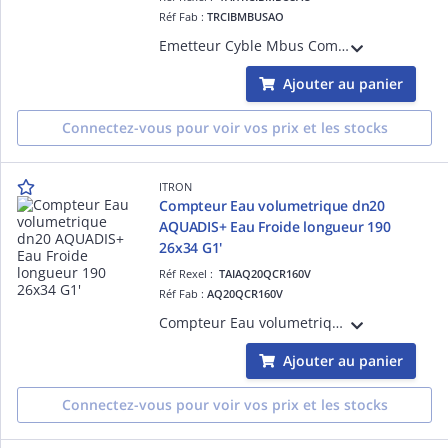
Réf Fab :
TRCIBMBUSAO
Emetteur Cyble Mbus Compatible avec tous les compteurs d'eau Itron à totalisateur Cyble depuis 1997 (prévoir Kit de paramètrage Cyble Mbus pour ordinateur portable compatible (Réf Itron 13760)
Ajouter au panier
Connectez-vous pour voir vos prix et les stocks
ITRON
Compteur Eau volumetrique dn20
AQUADIS+ Eau Froide longueur 190
26x34 G1'
Réf Rexel :
TAIAQ20QCR160V
Réf Fab :
AQ20QCR160V
Compteur Eau volumetrique dn20 AQUADIS+ Eau Froide longueur 190 26x34 G1'-Débit de démarrage 2L/h R160 toutes positions-Totalisateur TSN compatible avec Emetteurs Cyble
Ajouter au panier
Connectez-vous pour voir vos prix et les stocks