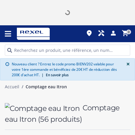
place
handyman
person
shopping_cart
0
G
×
Nouveau client ? Entrez le code promo BIENV202 valable pour
info
votre 1ère commande et bénéficiez de 20€ HT de réduction dès
200€ d'achat HT.
|
En savoir plus
Accueil
Comptage eau Itron
Comptage
eau Itron
(56 produits)