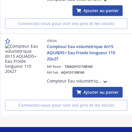
Ajouter au panier
Connectez-vous pour voir vos prix et les stocks
ITRON
Compteur Eau volumetrique dn15
AQUADIS+ Eau Froide longueur 110
20x27
Réf Rexel :
TAIAQH15110B160
Réf Fab :
AQH15110B160
Compteur Eau volumetrique dn15 AQUADIS+ Eau Froide longueur 110 20x27-Débit de démarrage < 1L/h R160 toutes positions-Totalisateur TSN compatible avec Emetteurs Cyble
Ajouter au panier
Connectez-vous pour voir vos prix et les stocks