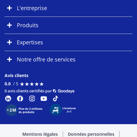
L'entreprise
Produits
Expertises
Notre offre de services
Avis clients
★
★
★
★
★
★
★
★
★
★
0.0
/ 5
0 avis clients certifiés par
Mentions légales
Données personnelles