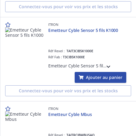
Connectez-vous pour voir vos prix et les stocks
ITRON
Emetteur Cyble Sensor 5 fils K1000
Réf Rexel :
TAIT3CIB5K1000E
Réf Fab :
T3CIB5K1000E
Emetteur Cyble Sensor 5 fils K1000 valeur du signal BF en fonction des facteur K (signal HF =K1 en fonction du type de compteur et calibre) voir documentation. Compatible avec tous les compteurs d'eau Itron à totalisateur Cyble depuis 1997
Ajouter au panier
Connectez-vous pour voir vos prix et les stocks
ITRON
Emetteur Cyble Mbus
Réf Rexel :
TAITRCIBMBUSAO