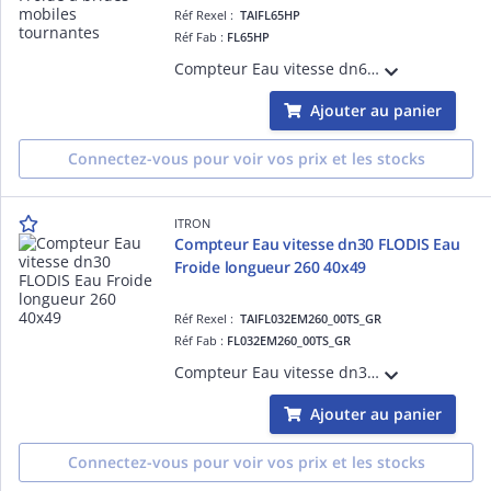
Réf Rexel :
TAIFL65HP
Réf Fab :
FL65HP
Compteur Eau vitesse dn65 FLOSTAR M Eau Froide à brides mobiles tournantes-Débit de démarrage 35L/h R315H Totalisateur Verre métal Compatible avec Emetteurs Cyble
Ajouter au panier
Connectez-vous pour voir vos prix et les stocks
ITRON
Compteur Eau vitesse dn30 FLODIS Eau
Froide longueur 260 40x49
Réf Rexel :
TAIFL032EM260_00TS_GR
Réf Fab :
FL032EM260_00TS_GR
Compteur Eau vitesse dn30 FLODIS Eau Froide longueur 260 40x49-Débit de démarrage 12L/h R160H-Totalisateur TSN Compatible avec Emetteurs Cyble
Ajouter au panier
Connectez-vous pour voir vos prix et les stocks