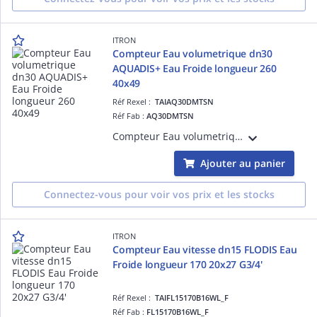
ITRON
Compteur Eau volumetrique dn30
AQUADIS+ Eau Froide longueur 260
40x49
Réf Rexel :
TAIAQ30DMTSN
Réf Fab :
AQ30DMTSN
Compteur Eau volumetrique dn30 AQUADIS+ Eau Froide longueur 260 40x49-Débit de démarrage 11L/h R160-Totalisateur TSN compatible avec Emetteurs Cyble
Ajouter au panier
Connectez-vous pour voir vos prix et les stocks
ITRON
Compteur Eau vitesse dn15 FLODIS Eau
Froide longueur 170 20x27 G3/4'
Réf Rexel :
TAIFL15170B16WL_F
Réf Fab :
FL15170B16WL_F