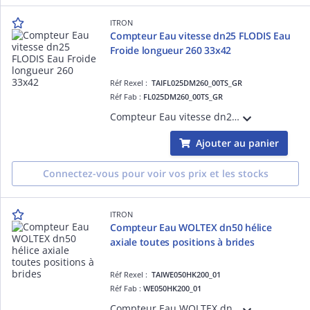
ITRON
Compteur Eau vitesse dn25 FLODIS Eau
Froide longueur 260 33x42
Réf Rexel :
TAIFL025DM260_00TS_GR
Réf Fab :
FL025DM260_00TS_GR
Compteur Eau vitesse dn25 FLODIS Eau Froide longueur 260 33x42-Débit de démarrage 10L/h R160H Totalisateur TSN Compatible avec Emetteurs Cyble
Ajouter au panier
Connectez-vous pour voir vos prix et les stocks
ITRON
Compteur Eau WOLTEX dn50 hélice
axiale toutes positions à brides
Réf Rexel :
TAIWE050HK200_01
Réf Fab :
WE050HK200_01
Compteur Eau WOLTEX dn50 hélice axiale toutes positions à brides Longueur 200 R100- Totalisateur Verre métal Compatible avec Emetteurs Cyble