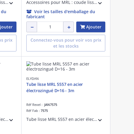
Accessoires pour MRL : coude lisse en acier électrozingué pour tube de protection des câbles électriques MRL 5557 D=20
Accessoires pour MRL : coude lisse en acier électrozingué pour tube de protection des câbles électriques MRL 5557 D=25
e du
Voir les tailles d'emballage du
fabricant
jouter
Ajouter
s prix
Connectez-vous pour voir vos prix
et les stocks
ELYDAN
Tube lisse MRL 5557 en acier
électrozingué D=16 - 3m
Réf Rexel :
JAN7575
Réf Fab :
7575
Tube lisse MRL 5557 en acier électrozingué pour protection des câbles électriques D=32 - Longueur 3m
Tube lisse MRL 5557 en acier électrozingué pour protection des câbles électriques D=16 - Longueur 3m