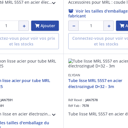
Tube fileté MRL 5557 en acier électrozingué pour protection des câbles électriques D=32 - Longueur 3m
Voir les tailles d'emballag
fabricant
Ajouter
A
tez-vous pour voir vos prix
Connectez-vous pour voir vo
et les stocks
et les stocks
ELYDAN
lisse acier pour tube MRL
Tube lisse MRL 5557 en acier
25
électrozingué D=32 - 3m
:
JAN7591
Réf Rexel :
JAN7578
591
Réf Fab :
7578
Manchon lisse en acier électrozingué pour tube de protection des câbles électriques MRL 5557 D=25
 les tailles d'emballage du
t