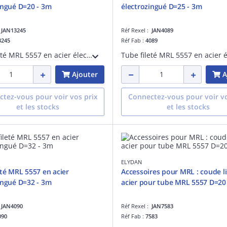
ingué D=20 - 3m
électrozingué D=25 - 3m
:
JAN13245
Réf Rexel :
JAN4089
3245
Réf Fab :
4089
Tube fileté MRL 5557 en acier électrozingué pour protection des câbles électriques D=20 - Longueur 3m
Ajouter
A
tez-vous pour voir vos prix
Connectez-vous pour voir vo
et les stocks
et les stocks
ELYDAN
eté MRL 5557 en acier
Accessoires pour MRL : coude l
ingué D=32 - 3m
acier pour tube MRL 5557 D=20
:
JAN4090
Réf Rexel :
JAN7583
090
Réf Fab :
7583