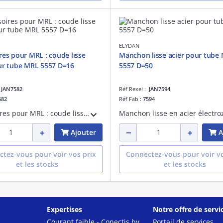
ELYDAN
res pour MRL : coude lisse
Manchon lisse acier pour tube
ur tube MRL 5557 D=16
5557 D=50
:
JAN7582
Réf Rexel :
JAN7594
582
Réf Fab :
7594
Accessoires pour MRL : coude lisse en acier électrozingué pour tube de protection des câbles électriques MRL 5557 D=16
Ajouter
A
tez-vous pour voir vos prix
Connectez-vous pour voir vo
et les stocks
et les stocks
Expertises
Notre offre de servi
Courant faible - Conectis by
Portail de services