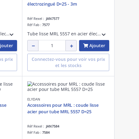
électrozingué D=25 - 3m
Réf Rexel :
JAN7577
Réf Fab :
7577
Tube fileté MRL 5557 en acier électrozingué pour protection des câbles électriques D=25 - Longueur 3m
Tube lisse MRL 5557 en acier électrozingué pour protection des câbles électriques D=25 - Longueur 3m
jouter
Ajouter
s prix
Connectez-vous pour voir vos prix
et les stocks
ELYDAN
isse
Accessoires pour MRL : coude lisse
acier pour tube MRL 5557 D=25
Réf Rexel :
JAN7584
Réf Fab :
7584