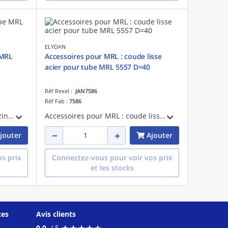
ELYDAN
 MRL
Accessoires pour MRL : coude lisse
acier pour tube MRL 5557 D=40
Réf Rexel :
JAN7586
Réf Fab :
7586
Manchon lisse en acier électrozingué pour tube de protection des câbles électriques MRL 5557 D=50
Accessoires pour MRL : coude lisse en acier électrozingué pour tube de protection des câbles électriques MRL 5557 D=40
jouter
Ajouter
s prix
Connectez-vous pour voir vos prix
et les stocks
ces
Avis clients
★
★
★
★
★
★
★
★
★
★
0.0
/ 5