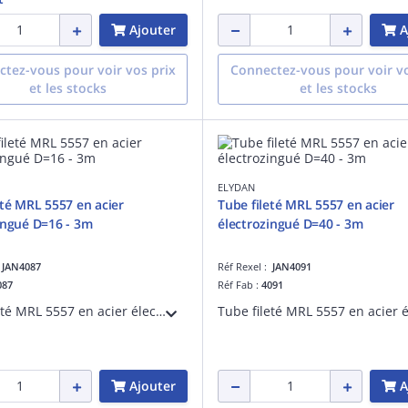
Ajouter
A
tez-vous pour voir vos prix
Connectez-vous pour voir vo
et les stocks
et les stocks
ELYDAN
eté MRL 5557 en acier
Tube fileté MRL 5557 en acier
ingué D=16 - 3m
électrozingué D=40 - 3m
:
JAN4087
Réf Rexel :
JAN4091
087
Réf Fab :
4091
Tube fileté MRL 5557 en acier électrozingué pour protection des câbles électriques D=16 - Longueur 3m
Ajouter
A