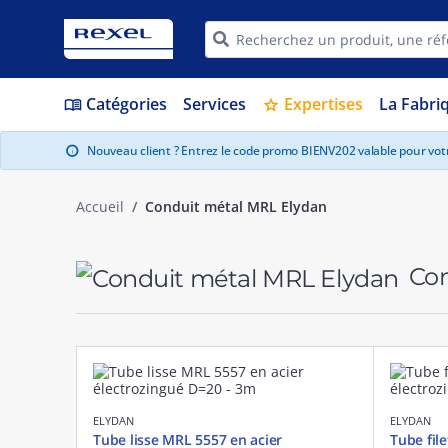
Catégories
Services
Expertises
La Fabri
menu_book
star
Nouveau client ? Entrez le code promo BIENV202 valable pour vo
info
Accueil
Conduit métal MRL Elydan
Con
ELYDAN
ELYDAN
Tube lisse MRL 5557 en acier
Tube fil