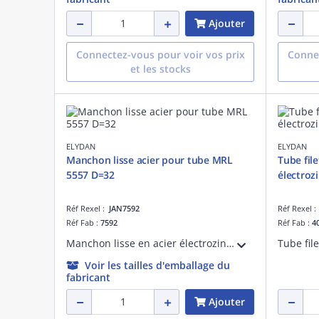
Ajouter
Connectez-vous pour voir vos prix
Connec
et les stocks
ELYDAN
ELYDAN
Manchon lisse acier pour tube MRL
Tube fil
5557 D=32
électroz
Réf Rexel :
JAN7592
Réf Rexel 
Réf Fab :
7592
Réf Fab :
4
Manchon lisse en acier électrozingué pour tube de protection des câbles électriques MRL 5557 D=32
Voir les tailles d'emballage du
fabricant
Ajouter