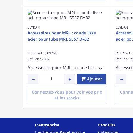
ELYDAN
ELYDAN
Accessoires pour MRL : coude lisse
Accessoi
acier pour tube MRL 5557 D=32
acier po
Réf Rexel :
JAN7585
Réf Rexel 
Réf Fab :
7585
Réf Fab :
7
Accessoires pour MRL : coude lisse en acier électrozingué pour tube de protection des câbles électriques MRL 5557 D=32
Ajouter
Connectez-vous pour voir vos prix
Connec
et les stocks
L'entreprise
Produits
L'entreprise Rexel France
Catégories