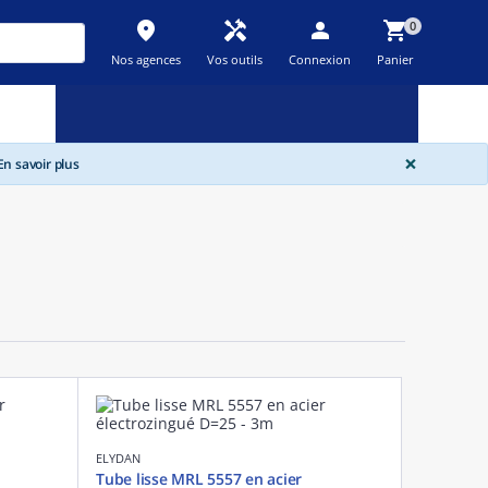
place
handyman
person
shopping_cart
0
Nos agences
Vos outils
Connexion
Panier
Nouveau
Promos
Destockage
feedback
local_offer
new_releases
GLOBA
×
n savoir plus
ELYDAN
Tube lisse MRL 5557 en acier