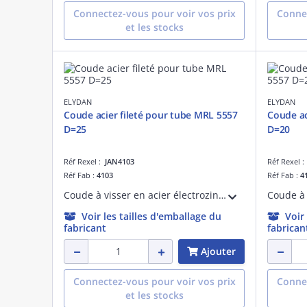
Connectez-vous pour voir vos prix
Connec
et les stocks
ELYDAN
ELYDAN
Coude acier fileté pour tube MRL 5557
Coude ac
D=25
D=20
Réf Rexel :
JAN4103
Réf Rexel 
Réf Fab :
4103
Réf Fab :
4
Coude à visser en acier électrozingué fileté pour tube de protection des câbles électriques MRL 5557 D=25
Voir les tailles d'emballage du
Voir
fabricant
fabrican
Ajouter
Connectez-vous pour voir vos prix
Connec
et les stocks