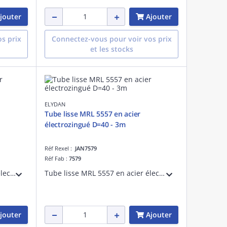
jouter
Ajouter
s prix
Connectez-vous pour voir vos prix
et les stocks
ELYDAN
Tube lisse MRL 5557 en acier
électrozingué D=40 - 3m
Réf Rexel :
JAN7579
Réf Fab :
7579
Tube fileté MRL 5557 en acier électrozingué pour protection des câbles électriques D=40 - Longueur 3m
Tube lisse MRL 5557 en acier électrozingué pour protection des câbles électriques D=40 - Longueur 3m
jouter
Ajouter