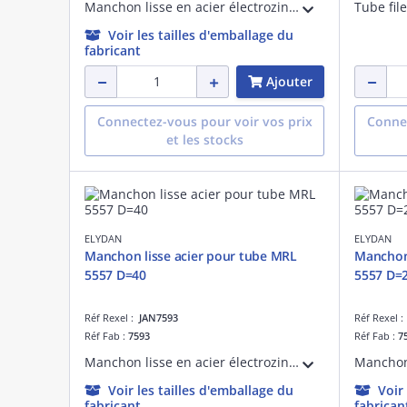
Manchon lisse en acier électrozingué pour tube de protection des câbles électriques MRL 5557 D=20
Voir les tailles d'emballage du
fabricant
Ajouter
Connectez-vous pour voir vos prix
Connec
et les stocks
ELYDAN
ELYDAN
Manchon lisse acier pour tube MRL
Manchon 
5557 D=40
5557 D=
Réf Rexel :
JAN7593
Réf Rexel 
Réf Fab :
7593
Réf Fab :
7
Manchon lisse en acier électrozingué pour tube de protection des câbles électriques MRL 5557 D=40
Voir les tailles d'emballage du
Voir
fabricant
fabrican