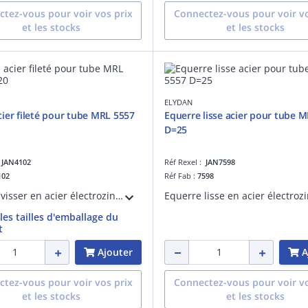
tez-vous pour voir vos prix
Connectez-vous pour voir vo
et les stocks
et les stocks
ELYDAN
ier fileté pour tube MRL 5557
Equerre lisse acier pour tube 
D=25
:
JAN4102
Réf Rexel :
JAN7598
102
Réf Fab :
7598
Coude à visser en acier électrozingué fileté pour tube de protection des câbles électriques MRL 5557 D=20
 les tailles d'emballage du
t
Ajouter
A
tez-vous pour voir vos prix
Connectez-vous pour voir vo
et les stocks
et les stocks