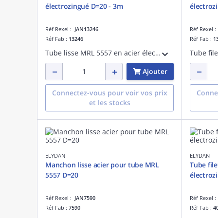
électrozingué D=20 - 3m
électroz
Réf Rexel :
JAN13246
Réf Rexel 
Réf Fab :
13246
Réf Fab :
1
Tube lisse MRL 5557 en acier électrozingué pour protection des câbles électriques D=20 - Longueur 3m
Ajouter
Connectez-vous pour voir vos prix
Connec
et les stocks
ELYDAN
ELYDAN
Manchon lisse acier pour tube MRL
Tube fil
5557 D=20
électroz
Réf Rexel :
JAN7590
Réf Rexel 
Réf Fab :
7590
Réf Fab :
4