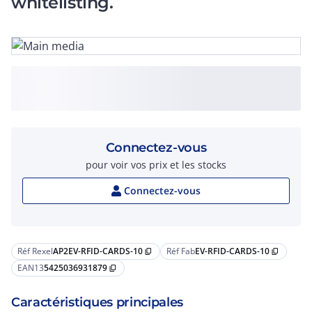
whitelisting.
Connectez-vous
pour voir vos prix et les stocks
Connectez-vous
Réf Rexel
AP2EV-RFID-CARDS-10
Réf Fab
EV-RFID-CARDS-10
content_copy
content_copy
EAN13
5425036931879
content_copy
Caractéristiques principales