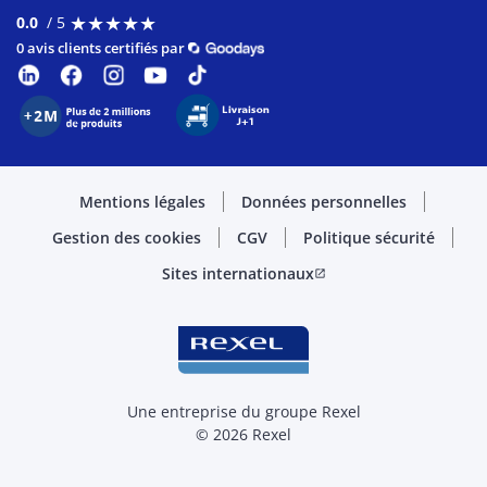
★
★
★
★
★
★
★
★
★
★
0.0
/ 5
0 avis clients certifiés par
Mentions légales
Données personnelles
Gestion des cookies
CGV
Politique sécurité
Sites internationaux
open_in_new
Une entreprise du groupe Rexel
© 2026 Rexel