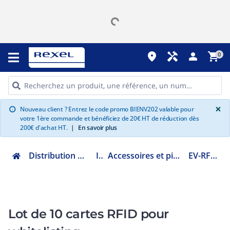
place
handyman
person
shopping_cart
0
G
×
Nouveau client ? Entrez le code promo BIENV202 valable pour
info
votre 1ère commande et bénéficiez de 20€ HT de réduction dès
200€ d'achat HT.
|
En savoir plus
Distribution et gestion de l'énergie
IRVE
Accessoires et pièces détachées borne AC
EV-RFID-CARDS-10
Lot de 10 cartes RFID pour