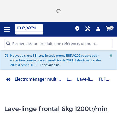
place
handyman
person
shopping_cart
0
G
×
Nouveau client ? Entrez le code promo BIENV202 valable pour
info
votre 1ère commande et bénéficiez de 20€ HT de réduction dès
200€ d'achat HT.
|
En savoir plus
Electroménager multimédia et informatique
Lavage
Lave-linge hublot
FLFN6012DI
Lave-linge frontal 6kg 1200tr/min