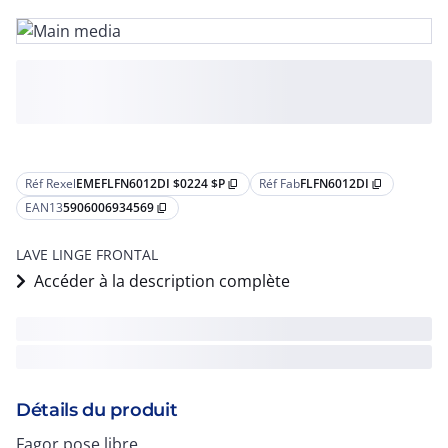
Réf Rexel
EMEFLFN6012DI $0224 $P
Réf Fab
FLFN6012DI
content_copy
content_copy
EAN13
5906006934569
content_copy
LAVE LINGE FRONTAL
Accéder à la description complète
Détails du produit
Fagor pose libre