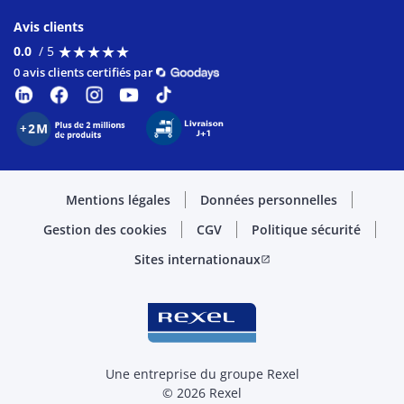
Avis clients
★
★
★
★
★
★
★
★
★
★
0.0
/ 5
0 avis clients certifiés par
Mentions légales
Données personnelles
Gestion des cookies
CGV
Politique sécurité
Sites internationaux
open_in_new
Une entreprise du groupe Rexel
© 2026 Rexel