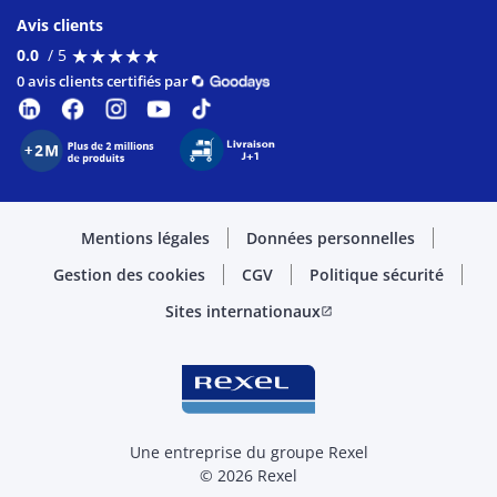
Avis clients
★
★
★
★
★
★
★
★
★
★
0.0
/ 5
0 avis clients certifiés par
Mentions légales
Données personnelles
Gestion des cookies
CGV
Politique sécurité
Sites internationaux
open_in_new
Une entreprise du groupe Rexel
© 2026 Rexel