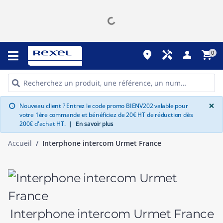
place
handyman
person
shopping_cart
0
G
×
Nouveau client ? Entrez le code promo BIENV202 valable pour
info
votre 1ère commande et bénéficiez de 20€ HT de réduction dès
200€ d'achat HT.
|
En savoir plus
Accueil
Interphone intercom Urmet France
Interphone intercom Urmet France