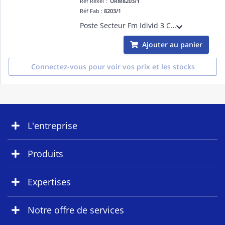
Réf Rexel :
URM8203/1
Réf Fab :
8203/1
Poste Secteur Fm Idivid 3 Cana pour systèmes URMET. Sa conception permet l'optimisation des performences du système.
Ajouter au panier
Connectez-vous pour voir vos prix et les stocks
L'entreprise
Produits
Expertises
Notre offre de services