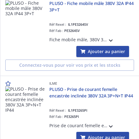
PLUSO - Fiche mobile mâle 380V 32A IP44
3P+T
Réf Rexel :
IL1PE3264SV
Réf Fab :
PE3264SV
Fiche mobile mâle, 380V 32A 3P+T, position Terre 6h (rouge), raccordement à visser, degré IP44
Ajouter au panier
Connectez-vous pour voir vos prix et les stocks
ILME
PLUSO - Prise de courant femelle
encastrée inclinée 380V 32A 3P+N+T IP44
Réf Rexel :
IL1PE3265PI
Réf Fab :
PE3265PI
Prise de courant femelle encastrée inclinée 380V 32A 3P+T+N, position Terre 6h (rouge), raccordement à visser, degré IP44
Ajouter au panier