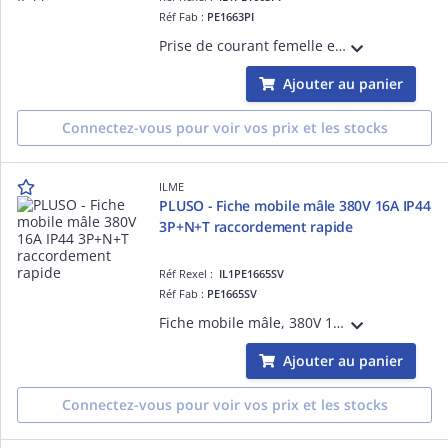
Réf Fab :
PE1663PI
Prise de courant femelle encastrée inclinée 220V 16A 2P+T, position Terre 6h (bleu), raccordement à visser, degré IP44
Ajouter au panier
Connectez-vous pour voir vos prix et les stocks
ILME
PLUSO - Fiche mobile mâle 380V 16A IP44
3P+N+T raccordement rapide
Réf Rexel :
IL1PE1665SV
Réf Fab :
PE1665SV
Fiche mobile mâle, 380V 16A 3P+T+N, position Terre 6h (rouge), raccordement à visser, degré IP44
Ajouter au panier
Connectez-vous pour voir vos prix et les stocks