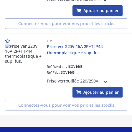
Ajouter au panier
Connectez-vous pour voir vos prix et les stocks
ILME
Prise ver 220V 16A 2P+T IP44
thermoplastique + sup. fus.
Réf Rexel :
IL1SQV1663
Réf Fab :
SQV1663
Prise verrouillée 220/250V 16A 2 Pôles + Terre, position Terre : 6h (bleu) IP44 thermoplastique + porte fusible sectionnable
Ajouter au panier
Connectez-vous pour voir vos prix et les stocks