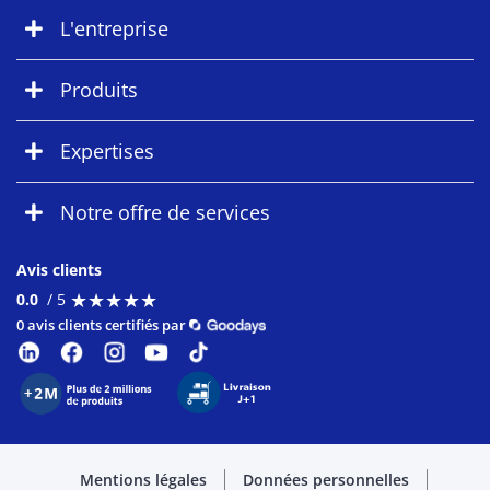
L'entreprise
Produits
Expertises
Notre offre de services
Avis clients
★
★
★
★
★
★
★
★
★
★
0.0
/ 5
0 avis clients certifiés par
Mentions légales
Données personnelles