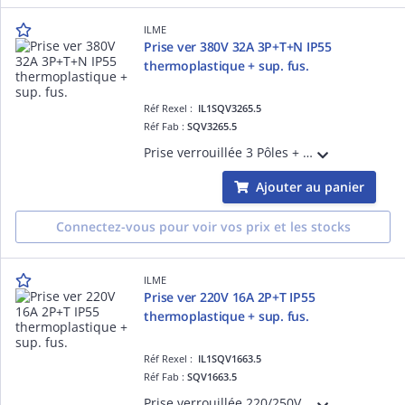
ILME
Prise ver 380V 32A 3P+T+N IP55
thermoplastique + sup. fus.
Réf Rexel :
IL1SQV3265.5
Réf Fab :
SQV3265.5
Prise verrouillée 3 Pôles + Neutre + Terre 380V IP55 thermoplastique + porte fusilble sectionnable
Ajouter au panier
Connectez-vous pour voir vos prix et les stocks
ILME
Prise ver 220V 16A 2P+T IP55
thermoplastique + sup. fus.
Réf Rexel :
IL1SQV1663.5
Réf Fab :
SQV1663.5
Prise verrouillée 220/250V 16A 2 Pôles + Terre, position Terre : 6h (bleu) IP55 thermoplastique + porte fusible sectionnable