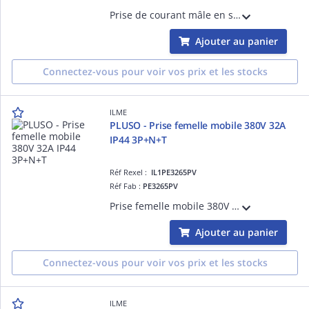
Prise de courant mâle en saillie coudée, 3P+T+N 380V 32A, position Terre 6h (rouge), raccordement à visser, degré IP44
Ajouter au panier
Connectez-vous pour voir vos prix et les stocks
ILME
PLUSO - Prise femelle mobile 380V 32A
IP44 3P+N+T
Réf Rexel :
IL1PE3265PV
Réf Fab :
PE3265PV
Prise femelle mobile 380V 32A 3P+T+N, position Terre 6h (rouge), raccordement à visser, degré IP44
Ajouter au panier
Connectez-vous pour voir vos prix et les stocks
ILME