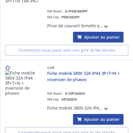
Réf Rexel :
IL1PEW1665PP
Réf Fab :
PEW1665PP
Prise de courant femelle en saillie 380V 3P+T+N 16A, position Terre 6h (rouge), raccordement à visser, degré IP67
Ajouter au panier
Connectez-vous pour voir vos prix et les stocks
ILME
Fiche mobile 380V 32A IP44 3P+T+N +
inversion de phases
Réf Rexel :
IL1SIP3265SV
Réf Fab :
SIP3265SV
Fiche mobile 380V 32A IP44 3 Pôles + Neutre + Terre avec inversion de phases
Ajouter au panier
Connectez-vous pour voir vos prix et les stocks