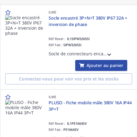
ILME
Socle encastré 3P+N+T 380V IP67 32A +
inversion de phase
Réf Rexel :
IL1SIPW3265SI
Réf Fab :
SIPW3265SI
Socle de connecteurs encastrée 3 Pôles + Neutre + Terre 380V IP67 32A avec inversion de phases
Ajouter au panier
Connectez-vous pour voir vos prix et les stocks
ILME
PLUSO - Fiche mobile mâle 380V 16A IP44
3P+T
Réf Rexel :
IL1PE1664SV
Réf Fab :
PE1664SV