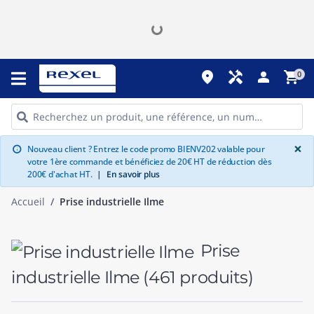
place
handyman
person
shopping_cart
0
G
×
Nouveau client ? Entrez le code promo BIENV202 valable pour
info
votre 1ère commande et bénéficiez de 20€ HT de réduction dès
200€ d'achat HT.
|
En savoir plus
Accueil
Prise industrielle Ilme
Prise
industrielle Ilme
(461 produits)