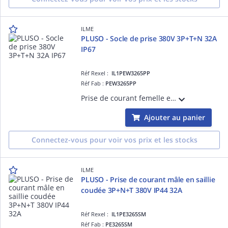
ILME
PLUSO - Socle de prise 380V 3P+T+N 32A
IP67
Réf Rexel :
IL1PEW3265PP
Réf Fab :
PEW3265PP
Prise de courant femelle en saillie 380V 3P+T+N 32A, position Terre 6h (rouge), raccordement à visser, degré IP67
Ajouter au panier
Connectez-vous pour voir vos prix et les stocks
ILME
PLUSO - Prise de courant mâle en saillie
coudée 3P+N+T 380V IP44 32A
Réf Rexel :
IL1PE3265SM
Réf Fab :
PE3265SM