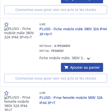
Connectez-vous pour voir vos prix et les stocks
ILME
PLUSO - Fiche mobile mâle 380V 32A IP44
3P+N+T
Réf Rexel :
IL1PE3265SV
Réf Fab :
PE3265SV
Fiche mobile mâle, 380V 32A 3P+T+N, position Terre 6h (rouge), raccordement à visser, degré IP44
Ajouter au panier
Connectez-vous pour voir vos prix et les stocks
ILME
PLUSO - Prise femelle mobile 380V 32A
IP44 3P+T