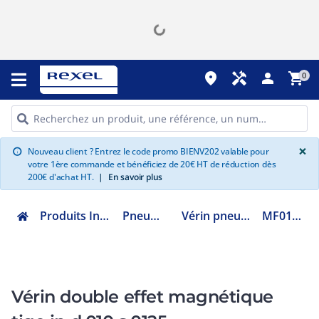
place
handyman
person
shopping_cart
0
G
×
Nouveau client ? Entrez le code promo BIENV202 valable pour
info
votre 1ère commande et bénéficiez de 20€ HT de réduction dès
200€ d'achat HT.
|
En savoir plus
Produits Industriels
Pneumatique
Vérin pneumatique
MF0100125
Vérin double effet magnétique