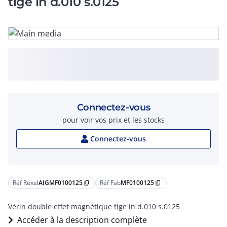
tige in d.010 s.0125
Connectez-vous
pour voir vos prix et les stocks
Connectez-vous
Réf Rexel
AIGMF0100125
Réf Fab
MF0100125
content_copy
content_copy
Vérin double effet magnétique tige in d.010 s.0125
Accéder à la description complète