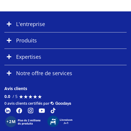
L'entreprise
Produits
Expertises
Notre offre de services
Avis clients
★
★
★
★
★
★
★
★
★
★
0.0
/ 5
0 avis clients certifiés par