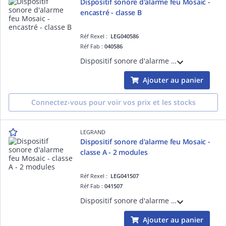
Dispositif sonore d'alarme feu Mosaic -
encastré - classe B
Réf Rexel :
LEG040586
Réf Fab :
040586
Dispositif sonore d'alarme feu DSAF - IP21 IK07 classe B 90dB à 2m - fixation encastrée faux-plafond - conforme aux normes NF EN 54-3, NF S 32-001
Ajouter au panier
Connectez-vous pour voir vos prix et les stocks
LEGRAND
Dispositif sonore d'alarme feu Mosaic -
classe A - 2 modules
Réf Rexel :
LEG041507
Réf Fab :
041507
Dispositif sonore d'alarme feu DSAF - IP41 IK04 classe A 70dB à 2m - fixation encastrée ou saillie - conforme aux normes NF EN 54-3, NF S 32-001
Ajouter au panier