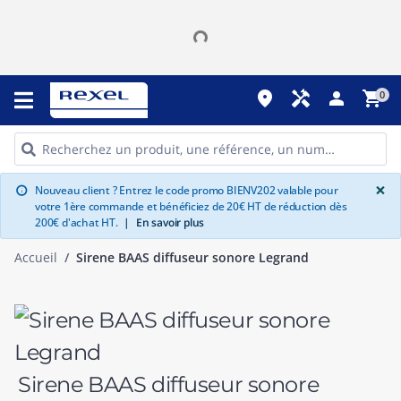
place
handyman
person
shopping_cart
0
G
×
Nouveau client ? Entrez le code promo BIENV202 valable pour
info
votre 1ère commande et bénéficiez de 20€ HT de réduction dès
200€ d'achat HT.
|
En savoir plus
Accueil
Sirene BAAS diffuseur sonore Legrand
Sirene BAAS diffuseur sonore