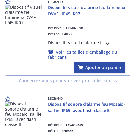
LEGRAND
Dispositif visuel d'alarme feu lumineux
DVAF - IP45 IK07
Réf Rexel :
LEG040598
Réf Fab :
040598
Dispositif visuel d'alarme feu lumineux DVAF - IP45 IK07 - avec éclair de couleur rouge technologie LED réglable de 2 à 10 candelas fréquence de clignotement 1Hz - catégorie O selon la norme NF EN 54-23 - conforme à la norme NF EN 54-23
Voir les tailles d'emballage du
fabricant
Ajouter au panier
Connectez-vous pour voir vos prix et les stocks
LEGRAND
Dispositif sonore d'alarme feu Mosaic -
saillie- IP65 -avec flash-classe B
Réf Rexel :
LEG040585
Réf Fab :
040585