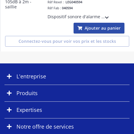
Réf Rexel :
LEG040594
Réf Fab :
040594
Dispositif sonore d'alarme feu DSAF - IP54 IK07 classe C 105dB à 2m - fixation saillie - conforme aux normes NF EN 54-3, NF S 32-001
Ajouter au panier
Connectez-vous pour voir vos prix et les stocks
L'entreprise
Produits
Expertises
Notre offre de services