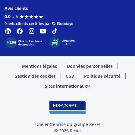
Avis clients
★
★
★
★
★
★
★
★
★
★
0.0
/ 5
0 avis clients certifiés par
Mentions légales
Données personnelles
Gestion des cookies
CGV
Politique sécurité
Sites internationaux
open_in_new
Une entreprise du groupe Rexel
© 2026 Rexel