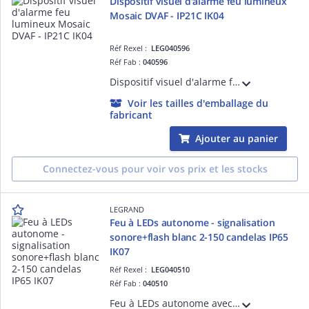
Dispositif visuel d'alarme feu lumineux
Mosaic DVAF - IP21C IK04
Réf Rexel :
LEG040596
Réf Fab :
040596
Dispositif visuel d'alarme feu lumineux 2 candelas Mosaic DVAF - IP21C IK04 - avec éclair de couleur rouge technologie LED fréquence de clignotement 1Hz - catégorie O selon la norme NF EN 54-23 - conforme à la norme NF EN 54-23
Voir les tailles d'emballage du
fabricant
Ajouter au panier
Connectez-vous pour voir vos prix et les stocks
LEGRAND
Feu à LEDs autonome - signalisation
sonore+flash blanc 2-150 candelas IP65
IK07
Réf Rexel :
LEG040510
Réf Fab :
040510
Feu à LEDs autonome avec signalisation sonore et flash blanc de 2 à 150 candelas IP65 IK07 D=122mm - alimentation 230V~ secourue par batteries (fournies) - fonctionne avec les DAAF interconnectables référence 040528