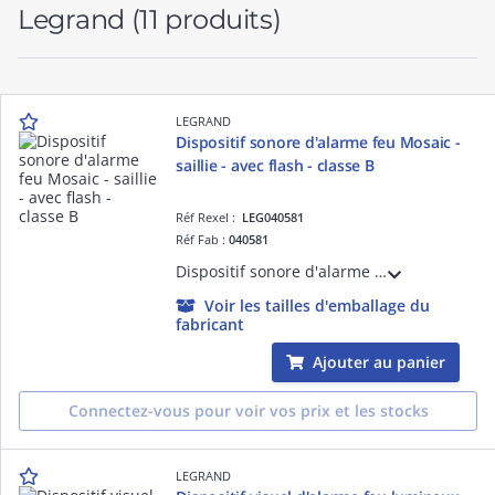
Legrand
(11 produits)
LEGRAND
Dispositif sonore d'alarme feu Mosaic -
saillie - avec flash - classe B
Réf Rexel :
LEG040581
Réf Fab :
040581
Dispositif sonore d'alarme feu DSAF - IP42 IK07 classe B 90dB à 2m avec flash rouge - fixation saillie - conforme aux normes NF EN 54-3, NF S 32-001
Voir les tailles d'emballage du
fabricant
Ajouter au panier
Connectez-vous pour voir vos prix et les stocks
LEGRAND