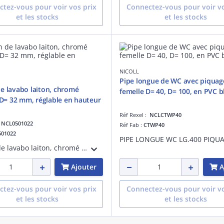
tez-vous pour voir vos prix
Connectez-vous pour voir vo
et les stocks
et les stocks
NICOLL
Pipe longue de WC avec piquag
e lavabo laiton, chromé
femelle D= 40, D= 100, en PVC b
, D= 32 mm, réglable en hauteur
Réf Rexel :
NCLCTWP40
:
NCL0501022
Réf Fab :
CTWP40
501022
Siphon de lavabo laiton, chromé brillant, d= 32 mm, réglable en hauteur 117-172 mm, garde d'eau 50 mm
Ajouter
A
tez-vous pour voir vos prix
Connectez-vous pour voir vo
et les stocks
et les stocks