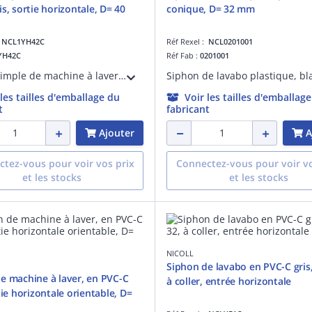
s, sortie horizontale, D= 40
conique, D= 32 mm
:
NCL1YH42C
Réf Rexel :
NCL0201001
YH42C
Réf Fab :
0201001
Siphon simple de machine à laver, en pvc-c gris, sortie horizontale, d= 40 mm, classement m1
 les tailles d'emballage du
Voir les tailles d'emballag
t
fabricant
Ajouter
A
tez-vous pour voir vos prix
Connectez-vous pour voir vo
et les stocks
et les stocks
NICOLL
Siphon de lavabo en PVC-C gris,
e machine à laver, en PVC-C
à coller, entrée horizontale
tie horizontale orientable, D=