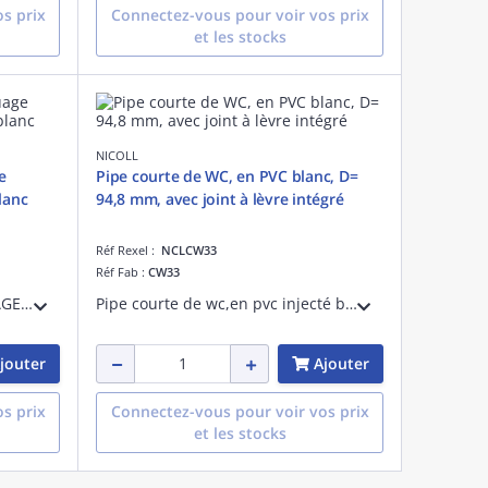
s prix
Connectez-vous pour voir vos prix
et les stocks
NICOLL
e
Pipe courte de WC, en PVC blanc, D=
lanc
94,8 mm, avec joint à lèvre intégré
Réf Rexel :
NCLCW33
Réf Fab :
CW33
PIPE LONGUE WC LG.400 PIQUAGE 40 85/107 D.100
Pipe courte de wc,en pvc injecté blanc, d= 94,8 mm, d= dm mini 85 mm, d= dm maxi 107 mm, avec joint à lèvre intégré en élastomère blanc, peut être collé sur le réseau d'évacuation, marquage nf
jouter
Ajouter
s prix
Connectez-vous pour voir vos prix
et les stocks