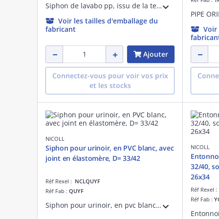
Siphon de lavabo pp, issu de la technologie bi-injection easyphon, à joints intégrés, d= 32/40 mm, étanchéité garantie, réglable en hauteur 133/192 mm, garde d'eau 50 mm, marquage nf en 274
PIPE OR
Voir les tailles d'emballage du
fabricant
Voir
fabrican
Ajouter
Connectez-vous pour voir vos prix
Connec
et les stocks
NICOLL
Siphon pour urinoir, en PVC blanc, avec
NICOLL
Entonnoi
joint en élastomère, D= 33/42
32/40, s
26x34
Réf Rexel :
NCLQUYF
Réf Rexel 
Réf Fab :
QUYF
Réf Fab :
Y
Siphon pour urinoir, en pvc blanc, avec joint en élastomère, d= 33/42 mm, d= dm mini 45 mm, d= dm maxi 60 mm, performance hydraulique qui facilite l'écoulement, pour toutes les configurations de chantier (rénovation ou neuf)