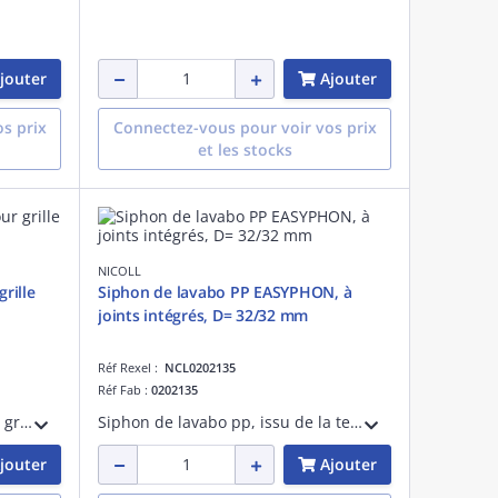
jouter
Ajouter
s prix
Connectez-vous pour voir vos prix
et les stocks
NICOLL
rille
Siphon de lavabo PP EASYPHON, à
joints intégrés, D= 32/32 mm
Réf Rexel :
NCL0202135
Réf Fab :
0202135
Kit de 8 cales de centrage pour grille réversible
Siphon de lavabo pp, issu de la technologie bi-injection easyphon, à joints intégrés, d= 32/32 mm, étanchéité garantie, réglable en hauteur 189-248 mm, garde d'eau 50 mm, marquage nf en 274
jouter
Ajouter