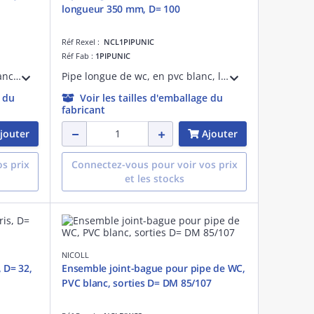
longueur 350 mm, D= 100
Réf Rexel :
NCL1PIPUNIC
Réf Fab :
1PIPUNIC
Siphon de lavabo plastique, blanc, sortie joint conique, d= 32 mm, réglable en hauteur 132-172 mm, garde d'eau 50 mm, marquage nf composants sanitaires
Pipe longue de wc, en pvc blanc, longueur 350 mm, d= 100 mm, d= dm mini 85 mm, d= dm maxi 107 mm, marquage nf, bon comportement au feu conformément à l'article co31
e du
Voir les tailles d'emballage du
fabricant
jouter
Ajouter
s prix
Connectez-vous pour voir vos prix
et les stocks
NICOLL
 D= 32,
Ensemble joint-bague pour pipe de WC,
PVC blanc, sorties D= DM 85/107