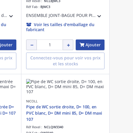
Réf Rexel :
NCLBJWC3
Réf Fab :
BJWC3
Siphon de lavabo en pvc-c gris, d= 32 mm, à coller, entrée horizontale, utilisable comme siphon de parcours, classement m1
ENSEMBLE JOINT-BAGUE POUR PIPE ET SORTIE
e du
Voir les tailles d'emballage du
fabricant
jouter
Ajouter
s prix
Connectez-vous pour voir vos prix
et les stocks
NICOLL
trée D=
Pipe de WC sortie droite, D= 100, en
i D= 107
PVC blanc, D= DM mini 85, D= DM maxi
107
Réf Rexel :
NCLQW3340
Réf Fab :
QW3340