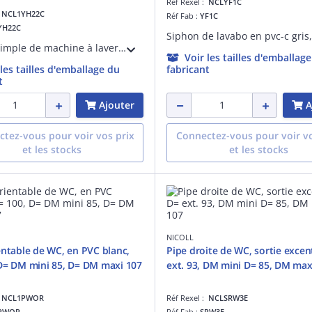
Réf Rexel :
NCLYF1C
:
NCL1YH22C
Réf Fab :
YF1C
YH22C
Siphon simple de machine à laver, en pvc-c gris, sortie horizontale orientable, d= 40 mm, classement m1
Voir les tailles d'emballag
 les tailles d'emballage du
fabricant
t
Ajouter
A
tez-vous pour voir vos prix
Connectez-vous pour voir vo
et les stocks
et les stocks
NICOLL
entable de WC, en PVC blanc,
Pipe droite de WC, sortie excen
D= DM mini 85, D= DM maxi 107
ext. 93, DM mini D= 85, DM max
:
NCL1PWOR
Réf Rexel :
NCLSRW3E
PWOR
Réf Fab :
SRW3E