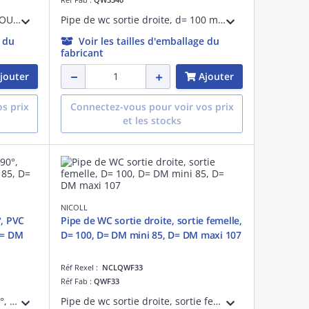
SORTIE EXCENTRE.MALE A/DECOUPE.85/107
Pipe de wc sortie droite, d= 100 mm, en pvc blanc, d= dm mini 85, d= dm maxi 107, marquage nf et nf me contribue au bon comportement au feu conformément à l'article co31
e du
Voir les tailles d'emballage du
fabricant
jouter
Ajouter
s prix
Connectez-vous pour voir vos prix
et les stocks
NICOLL
°, PVC
Pipe de WC sortie droite, sortie femelle,
D= DM
D= 100, D= DM mini 85, D= DM maxi 107
Réf Rexel :
NCLQWF33
Réf Fab :
QWF33
Pipe courte de wc femelle à 90 °, en pvc blanc, d= 100 mm, d= dm mini 85 mm, d= dm maxi 107 mm, marquage nf, bon comportement au feu conformément à l'article co31
Pipe de wc sortie droite, sortie femelle, d= 100 mm, en pvc blanc, d= dm mini 85, d= dm maxi 107, marquage nf contribue au bon comportement au feu conformément à l'article co31