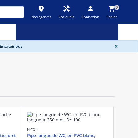
place
handyman
person
shopping_cart
0
Nos agences
Vos outils
Connexion
Panier
Nouveau
Promos
Destockage
feedback
local_offer
new_releases
GLOBA
×
n savoir plus
NICOLL
ie joint
Pipe longue de WC, en PVC blanc,