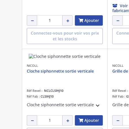
Voir
fabrican
Ajouter
Connectez-vous pour voir vos prix
Connec
et les stocks
NICOLL
NICOLL
Cloche siphonnette sortie verticale
Grille d
Réf Rexel :
NCLCLSIHJ10
Réf Rexel 
Réf Fab :
CLSIHJ10
Réf Fab :
G
Cloche siphonnette sortie verticale
Grille d
Ajouter