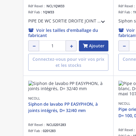
Réf Rexel :
NCL1QW33
Réf Rexel 
Réf Fab :
1QW33
Réf Fab :
1
PIPE DE WC SORTIE DROITE JOINT 85/107 D.100
Voir les tailles d'emballage du
Voir
fabricant
fabrican
Ajouter
Connectez-vous pour voir vos prix
Connec
et les stocks
NICOLL
Siphon de lavabo PP EASYPHON, à
NICOLL
Pipe ori
joints intégrés, D= 32/40 mm
D= 100, 
Réf Rexel :
NCL0201283
Réf Rexel 
Réf Fab :
0201283
Réf Fab :
1