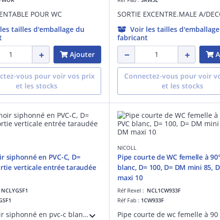
IENTABLE POUR WC
 les tailles d'emballage du
Voir les tailles d'emballag
t
fabricant
Ajouter
A
tez-vous pour voir vos prix
Connectez-vous pour voir vo
et les stocks
et les stocks
NICOLL
r siphonné en PVC-C, D=
Pipe courte de WC femelle à 90
ortie verticale entrée taraudée
blanc, D= 100, D= DM mini 85, 
maxi 10
:
NCLYGSF1
Réf Rexel :
NCL1CW933F
GSF1
Réf Fab :
1CW933F
Entonnoir siphonné en pvc-c blanc, d= 32/40, sortie verticale entrée taraudée 26x34, ,pour groupe de sécurité