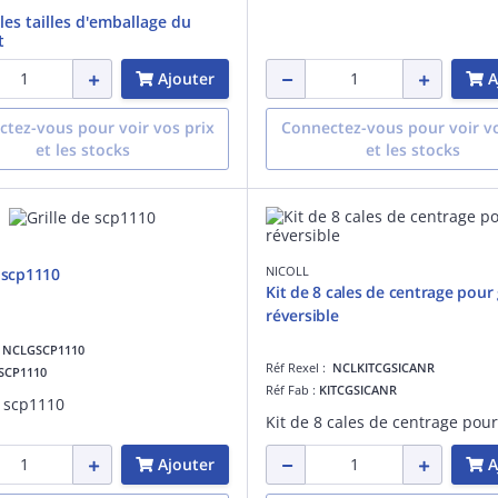
 les tailles d'emballage du
t
Ajouter
A
tez-vous pour voir vos prix
Connectez-vous pour voir vo
et les stocks
et les stocks
NICOLL
e scp1110
Kit de 8 cales de centrage pour g
réversible
:
NCLGSCP1110
Réf Rexel :
NCLKITCGSICANR
SCP1110
Réf Fab :
KITCGSICANR
e scp1110
Ajouter
A