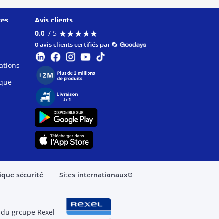
ces
Avis clients
★
★
★
★
★
★
★
★
★
★
0.0
/ 5
0 avis clients certifiés par
ations
ique
tique sécurité
Sites internationaux
open_in_new
 du groupe Rexel