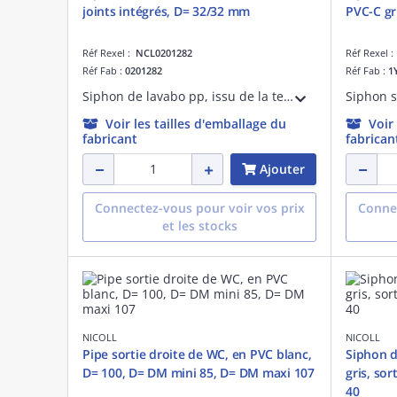
joints intégrés, D= 32/32 mm
PVC-C gri
Réf Rexel :
NCL0201282
Réf Rexel 
Réf Fab :
0201282
Réf Fab :
1
Siphon de lavabo pp, issu de la technologie bi-injection easyphon, à joints intégrés, d= 32/32 mm, débit 50 l/min, étanchéité garantie, réglable en hauteur 133-192 mm, garde d'eau 50 mm, titulaire de la marque nf
Voir les tailles d'emballage du
Voir
fabricant
fabrican
Ajouter
Connectez-vous pour voir vos prix
Connec
et les stocks
NICOLL
NICOLL
Pipe sortie droite de WC, en PVC blanc,
Siphon d
D= 100, D= DM mini 85, D= DM maxi 107
gris, sor
40