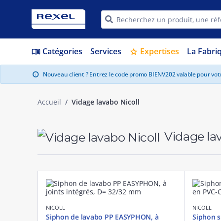
Catégories
Services
Expertises
La Fabri
menu_book
star
Nouveau client ? Entrez le code promo BIENV202 valable pour vo
info
Accueil
Vidage lavabo Nicoll
Vidage la
NICOLL
NICOLL
Siphon de lavabo PP EASYPHON, à
Siphon s