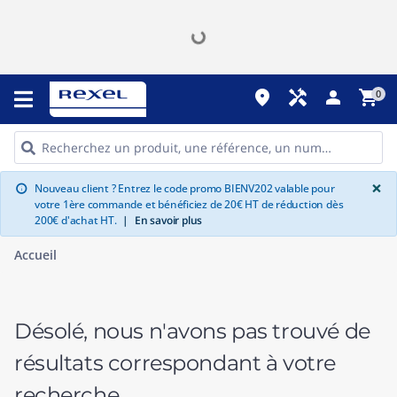
place
handyman
person
shopping_cart
0
G
×
Nouveau client ? Entrez le code promo BIENV202 valable pour
info
votre 1ère commande et bénéficiez de 20€ HT de réduction dès
200€ d'achat HT.
|
En savoir plus
Accueil
Désolé, nous n'avons pas trouvé de
résultats correspondant à votre
recherche