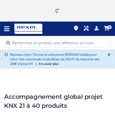
place
handyman
person
shopping_cart
0
G
×
Nouveau client ? Entrez le code promo BIENV202 valable pour
info
votre 1ère commande et bénéficiez de 20€ HT de réduction dès
200€ d'achat HT.
|
En savoir plus
Accompagnement global projet
KNX 21 à 40 produits