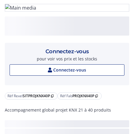
Connectez-vous
pour voir vos prix et les stocks
Connectez-vous
Réf Rexel
SITPROJKNX40P
Réf Fab
PROJKNX40P
content_copy
content_copy
Accompagnement global projet KNX 21 à 40 produits