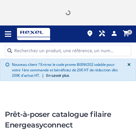
place
handyman
person
shopping_cart
0
G
×
Nouveau client ? Entrez le code promo BIENV202 valable pour
info
votre 1ère commande et bénéficiez de 20€ HT de réduction dès
200€ d'achat HT.
|
En savoir plus
Prêt-à-poser catalogue filaire
Energeasyconnect