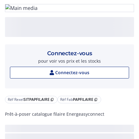
Connectez-vous
pour voir vos prix et les stocks
Connectez-vous
Réf Rexel
SITPAPFILAIRE
Réf Fab
PAPFILAIRE
content_copy
content_copy
Prêt-à-poser catalogue filaire Energeasyconnect