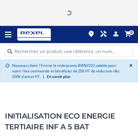
place
handyman
person
shopping_cart
0
G
×
Nouveau client ? Entrez le code promo BIENV202 valable pour
info
votre 1ère commande et bénéficiez de 20€ HT de réduction dès
200€ d'achat HT.
|
En savoir plus
INITIALISATION ECO ENERGIE
TERTIAIRE INF A 5 BAT