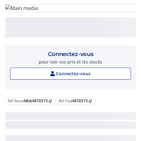
Connectez-vous
pour voir vos prix et les stocks
Connectez-vous
Réf Rexel
NEAINITEET5
Réf Fab
INITEET5
content_copy
content_copy