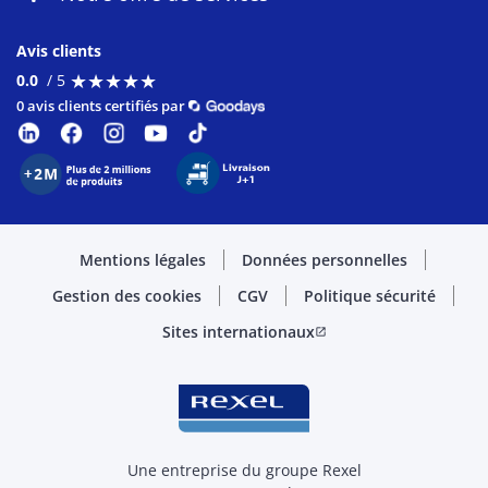
Avis clients
★
★
★
★
★
★
★
★
★
★
0.0
/ 5
0 avis clients certifiés par
Mentions légales
Données personnelles
Gestion des cookies
CGV
Politique sécurité
Sites internationaux
open_in_new
Une entreprise du groupe Rexel