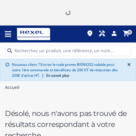
place
handyman
person
shopping_cart
0
G
×
Nouveau client ? Entrez le code promo BIENV202 valable pour
info
votre 1ère commande et bénéficiez de 20€ HT de réduction dès
200€ d'achat HT.
|
En savoir plus
Accueil
Désolé, nous n'avons pas trouvé de
résultats correspondant à votre
recherche