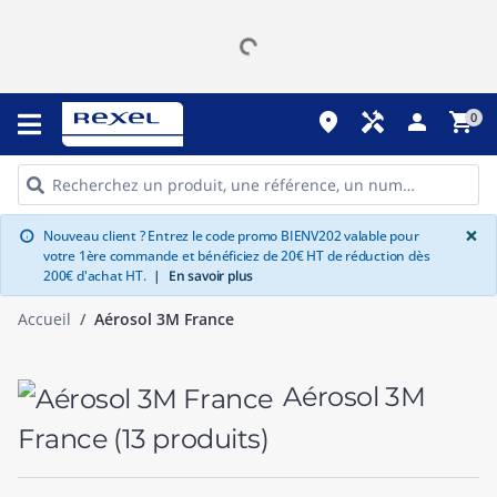
place
handyman
person
shopping_cart
0
G
×
Nouveau client ? Entrez le code promo BIENV202 valable pour
info
votre 1ère commande et bénéficiez de 20€ HT de réduction dès
200€ d'achat HT.
|
En savoir plus
Accueil
Aérosol 3M France
Aérosol 3M
France
(13 produits)