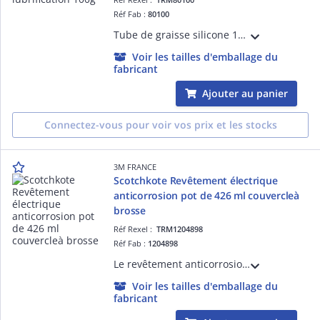
Réf Fab :
80100
Tube de graisse silicone 1100 pour isolation, étanchéité, lubrification 100g
Voir les tailles d'emballage du
fabricant
Ajouter au panier
Connectez-vous pour voir vos prix et les stocks
3M FRANCE
Scotchkote Revêtement électrique
anticorrosion pot de 426 ml couvercleà
brosse
Réf Rexel :
TRM1204898
Réf Fab :
1204898
Le revêtement anticorrosion 3M Scotchkote se présente en bidon de 425 g
Voir les tailles d'emballage du
fabricant