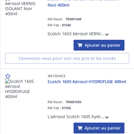
Noir 400ml
Réf Rexel :
TRM81048
Réf Fab :
81048
Scotch 1603 Aérosol VERNIS ISOLANT Noir 400ml
Ajouter au panier
Connectez-vous pour voir vos prix et les stocks
3M FRANCE
Scotch 1605 Aérosol HYDROFUGE 400ml
Réf Rexel :
TRM81056
Réf Fab :
81056
L'aérosol Scotch 1605 hydrofuge d'une contenance de 400 ml permet de retirer toute trace d'humidité par pénétration en formant un film protecteur. Sa température de fonctionnement est de -74°C à + 175°C.
Ajouter au panier