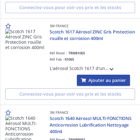
Connectez-vous pour voir vos prix et les stocks
3M FRANCE
Scotch 1617 Aérosol ZINC Gris Protection
rouille et corrosion 400ml
Réf Rexel :
TRM81065
Réf Fab :
81065
L'aérosol Scotch 1617 d'une contenance de 400 ml est un produit de galvanisation à froid qui procure une protection permanente contre la rouille et la corrosion.
Ajouter au panier
Connectez-vous pour voir vos prix et les stocks
3M FRANCE
Scotch 1640 Aérosol MULTI-FONCTIONS
Anticorrosion Lubrification Nettoyage
400ml
Réf Rexel :
TRM89592