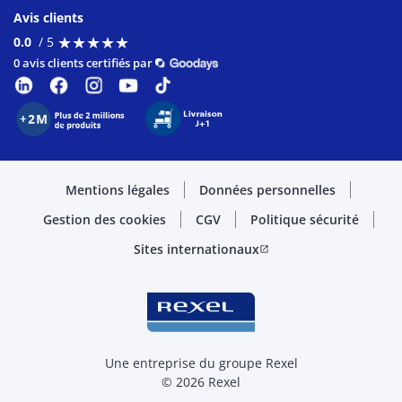
Avis clients
★
★
★
★
★
★
★
★
★
★
0.0
/ 5
0 avis clients certifiés par
Mentions légales
Données personnelles
Gestion des cookies
CGV
Politique sécurité
Sites internationaux
open_in_new
Une entreprise du groupe Rexel
© 2026 Rexel