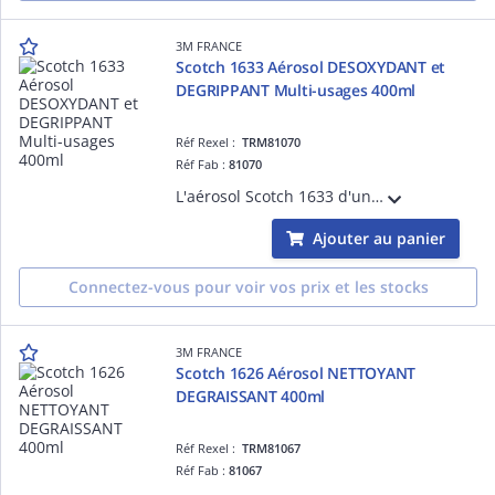
3M FRANCE
Scotch 1633 Aérosol DESOXYDANT et
DEGRIPPANT Multi-usages 400ml
Réf Rexel :
TRM81070
Réf Fab :
81070
L'aérosol Scotch 1633 d'une contenance de 400 ml est un aérosol multi-usage : il fait disparaître toute trace de rouille, protège contre l'humidité et remet à neuf les parties oxydées.
Ajouter au panier
Connectez-vous pour voir vos prix et les stocks
3M FRANCE
Scotch 1626 Aérosol NETTOYANT
DEGRAISSANT 400ml
Réf Rexel :
TRM81067
Réf Fab :
81067