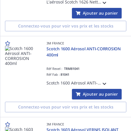
L'aérosol Scotch 1626 Nettoyant Dégraissant est idéal pour dissoudre toutes les traces de graisse, huile, lubrifiant, résine et goudron. Il ne laisse aucun dépôt et n'est pas corrosif.
Ajouter au panier
Connectez-vous pour voir vos prix et les stocks
3M FRANCE
Scotch 1600 Aérosol ANTI-CORROSION
400ml
Réf Rexel :
TRM81041
Réf Fab :
81041
Scotch 1600 Aérosol ANTI-CORROSION 400ml
Ajouter au panier
Connectez-vous pour voir vos prix et les stocks
3M FRANCE
Scotch 1603 Aérosol VERNIS ISOLANT