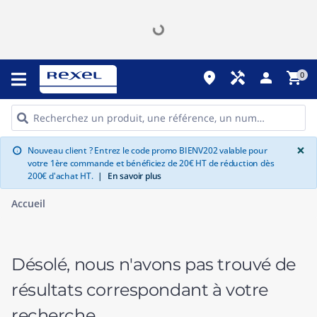
place
handyman
person
shopping_cart
0
G
×
Nouveau client ? Entrez le code promo BIENV202 valable pour
info
votre 1ère commande et bénéficiez de 20€ HT de réduction dès
200€ d'achat HT.
|
En savoir plus
Accueil
Désolé, nous n'avons pas trouvé de
résultats correspondant à votre
recherche