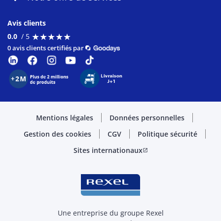
Avis clients
★
★
★
★
★
★
★
★
★
★
0.0
/ 5
0 avis clients certifiés par
Mentions légales
Données personnelles
Gestion des cookies
CGV
Politique sécurité
Sites internationaux
open_in_new
Une entreprise du groupe Rexel