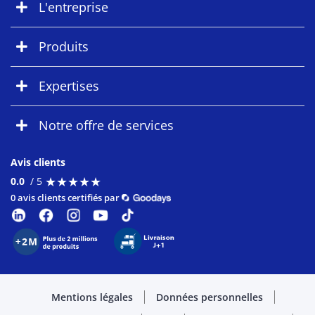
L'entreprise
Produits
Expertises
Notre offre de services
Avis clients
★
★
★
★
★
★
★
★
★
★
0.0
/ 5
0 avis clients certifiés par
Mentions légales
Données personnelles