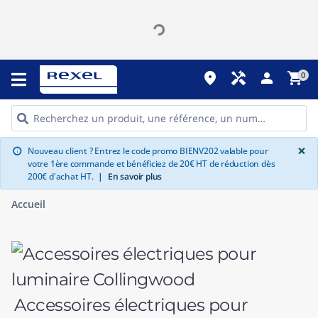
place
handyman
person
shopping_cart
0
G
×
Nouveau client ? Entrez le code promo BIENV202 valable pour
info
votre 1ère commande et bénéficiez de 20€ HT de réduction dès
200€ d'achat HT.
|
En savoir plus
Accueil
Accessoires électriques pour