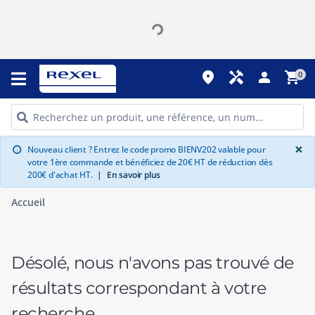
place
handyman
person
shopping_cart
0
G
×
Nouveau client ? Entrez le code promo BIENV202 valable pour
info
votre 1ère commande et bénéficiez de 20€ HT de réduction dès
200€ d'achat HT.
|
En savoir plus
Accueil
Désolé, nous n'avons pas trouvé de
résultats correspondant à votre
recherche