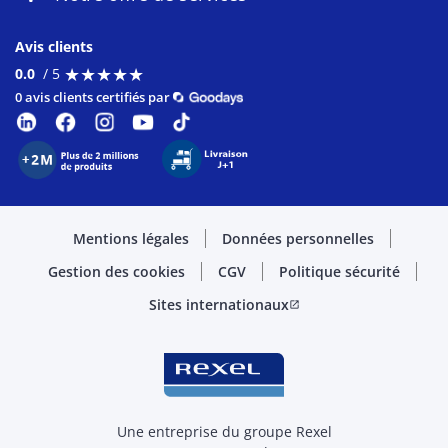
Avis clients
★
★
★
★
★
★
★
★
★
★
0.0
/ 5
0 avis clients certifiés par
Mentions légales
Données personnelles
Gestion des cookies
CGV
Politique sécurité
Sites internationaux
open_in_new
Une entreprise du groupe Rexel