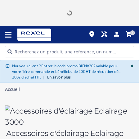
place
handyman
person
shopping_cart
0
G
×
Nouveau client ? Entrez le code promo BIENV202 valable pour
info
votre 1ère commande et bénéficiez de 20€ HT de réduction dès
200€ d'achat HT.
|
En savoir plus
Accueil
Accessoires d'éclairage Eclairage