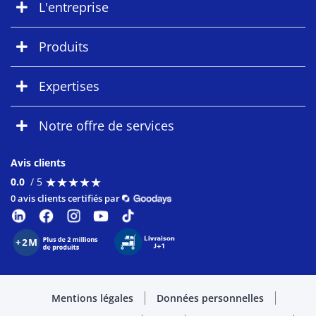
L'entreprise
Produits
Expertises
Notre offre de services
Avis clients
★
★
★
★
★
★
★
★
★
★
0.0
/ 5
0 avis clients certifiés par
Mentions légales
Données personnelles