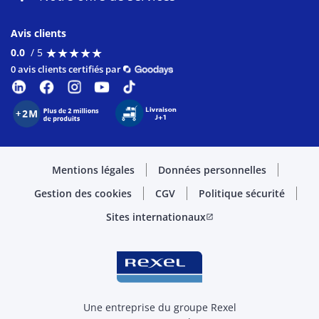
Avis clients
★
★
★
★
★
★
★
★
★
★
0.0
/ 5
0 avis clients certifiés par
Mentions légales
Données personnelles
Gestion des cookies
CGV
Politique sécurité
Sites internationaux
open_in_new
Une entreprise du groupe Rexel