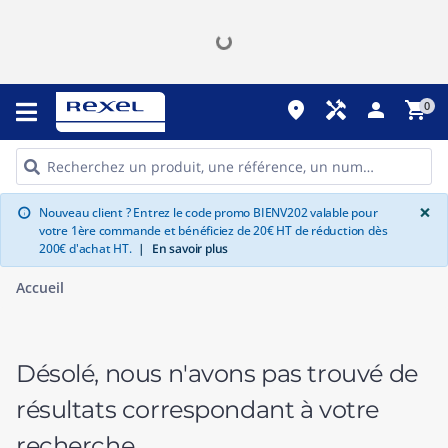
place
handyman
person
shopping_cart
0
G
×
Nouveau client ? Entrez le code promo BIENV202 valable pour
info
votre 1ère commande et bénéficiez de 20€ HT de réduction dès
200€ d'achat HT.
|
En savoir plus
Accueil
Désolé, nous n'avons pas trouvé de
résultats correspondant à votre
recherche