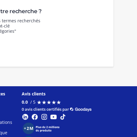
re recherche ?
es termes recherchés
t-clé
égories"
ces
Avis clients
★
★
★
★
★
★
★
★
★
★
0.0
/ 5
0 avis clients certifiés par
ations
ique