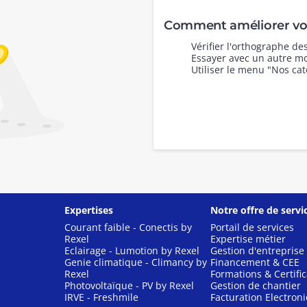
Comment améliorer vot
Vérifier l'orthographe d
Essayer avec un autre mo
Utiliser le menu "Nos cat
Expertises
Notre offre de servi
Courant faible - Conectis by
Portail de services
Rexel
Expertise métier
Eclairage - Lumotion by Rexel
Gestion d'entreprise
Genie climatique - Climancy by
Financement & CEE
Rexel
Formations & Certific
Photovoltaïque - PV by Rexel
Gestion de chantier
IRVE - Freshmile
Facturation Electron