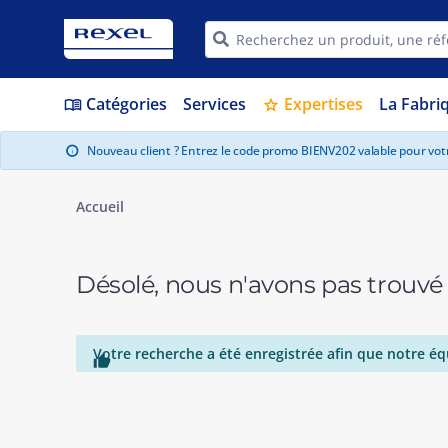
Catégories
Services
Expertises
La Fabri
menu_book
star
Nouveau client ? Entrez le code promo BIENV202 valable pour vo
info
Accueil
Désolé, nous n'avons pas trouvé
Votre recherche a été enregistrée afin que notre éq
