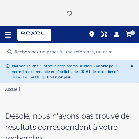
place
handyman
person
shopping_cart
0
G
×
Nouveau client ? Entrez le code promo BIENV202 valable pour
info
votre 1ère commande et bénéficiez de 20€ HT de réduction dès
200€ d'achat HT.
|
En savoir plus
Accueil
Désolé, nous n'avons pas trouvé de
résultats correspondant à votre
recherche