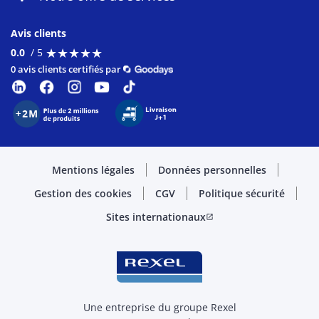
Avis clients
★
★
★
★
★
★
★
★
★
★
0.0
/ 5
0 avis clients certifiés par
Mentions légales
Données personnelles
Gestion des cookies
CGV
Politique sécurité
Sites internationaux
open_in_new
Une entreprise du groupe Rexel