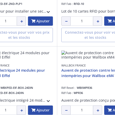
ED-EIF-2ND-PLP1
Réf Fab :
RFID-10
Adaptateur pour installer une seconde borne de recharge Wallbox Pulsar Plus, Max ou Pro sur un piédestal Eiffel. Solution évolutive et économique pour augmenter la capacité de recharge sans ajouter de structure.
Ajouter
A
tez-vous pour voir vos prix
Connectez-vous pour voir vo
et les stocks
et les stocks
FRANCE
WALLBOX FRANCE
électrique 24 modules pour
Auvent de protection contre le
 Eiffel
intempéries pour Wallbox eM4
:
WBXPED-EIF-BOX-24DIN
Réf Rexel :
WBXWPR36
ED-EIF-BOX-24DIN
Réf Fab :
WPR36
Coffret électrique intégré 24 modules DIN pour piédestal Eiffel. Centralisation des protections électriques, câblage simplifié et installation sécurisée. Solution pratique pour installations Pulsar.
Ajouter
A