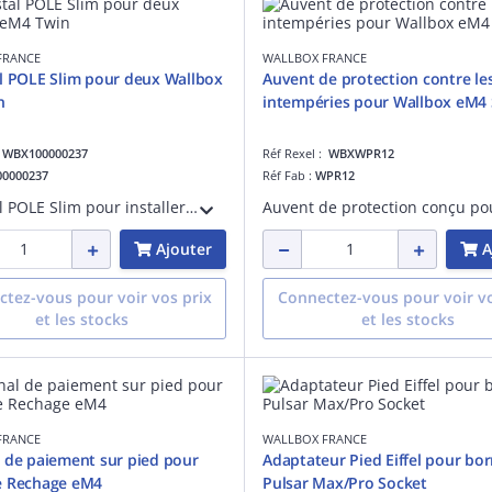
FRANCE
WALLBOX FRANCE
l POLE Slim pour deux Wallbox
Auvent de protection contre le
n
intempéries pour Wallbox eM4 
:
WBX100000237
Réf Rexel :
WBXWPR12
00000237
Réf Fab :
WPR12
Piédestal POLE Slim pour installer deux bornes de recharge Wallbox eM4 Twin. Solution pratique et robuste, permettant de maximiser l'espace disponible et de garantir une installation stable et durable.
Ajouter
A
tez-vous pour voir vos prix
Connectez-vous pour voir vo
et les stocks
et les stocks
FRANCE
WALLBOX FRANCE
 de paiement sur pied pour
Adaptateur Pied Eiffel pour bo
e Rechage eM4
Pulsar Max/Pro Socket