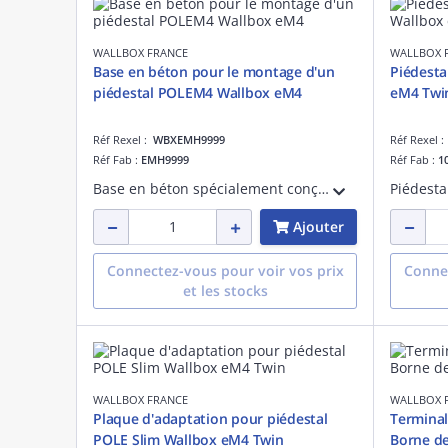
WALLBOX FRANCE
WALLBOX 
Base en béton pour le montage d'un
Piédesta
piédestal POLEM4 Wallbox eM4
eM4 Twi
Réf Rexel :
WBXEMH9999
Réf Rexel 
Réf Fab :
EMH9999
Réf Fab :
1
Base en béton spécialement conçue pour l'installation d'un piédestal POLEM4. Assure une stabilité maximale, une grande durabilité et une fixation fiable pour les environnements exigeants.
Ajouter
Connectez-vous pour voir vos prix
Connec
et les stocks
WALLBOX FRANCE
WALLBOX 
Plaque d'adaptation pour piédestal
Terminal
POLE Slim Wallbox eM4 Twin
Borne d