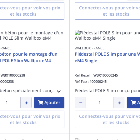
tez-vous pour voir vos prix
Connectez-vous pour voir vo
et les stocks
et les stocks
FRANCE
WALLBOX FRANCE
béton pour le montage d'un
Piédestal POLE Slim pour une 
l POLE Slim Wallbox eM4
eM4 Single
:
WBX100000238
Réf Rexel :
WBX100000245
00000238
Réf Fab :
100000245
Base en béton spécialement conçue pour l'installation d'un piédestal POLE Slim. Assure une stabilité maximale, une grande durabilité et une fixation fiable pour les environnements exigeants.
Ajouter
A
tez-vous pour voir vos prix
Connectez-vous pour voir vo
et les stocks
et les stocks