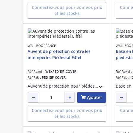
Connectez-vous pour voir vos prix
Connec
et les stocks
WALLBOX FRANCE
WALLBOX 
Auvent de protection contre les
Base en 
intempéries Piédestal Eiffel
piédesta
Réf Rexel :
WBXPED-EIF-COVER
Réf Rexel 
Réf Fab :
PED-EIF-COVER
Réf Fab :
1
Auvent de protection pour piédestal Eiffel. Protège les bornes de recharge Pulsar des intempéries (pluie, neige, soleil) et prolonge leur durée de vie. Installation simple, esthétique et robuste.
Ajouter
Connectez-vous pour voir vos prix
Connec
et les stocks