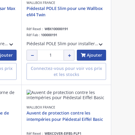
WALLBOX FRANCE
ulsar Max
Piédestal POLE Slim pour une Wallbox
eM4 Twin
Réf Rexel :
WBX100000191
Réf Fab :
100000191
Piédestal Eiffel pour bornes de recharge Wallbox Pulsar Plus Max et Pro. Structure robuste en acier galvanisé, usage intérieur/extérieur, IP55/IK10. Option coffret 24 DIN, housse, support câble. Idéal parkings et copropriétés.
Piédestal POLE Slim pour installer une borne de recharge Wallbox eM4 Twin. Solution pratique et robuste, permettant de maximiser l'espace disponible et de garantir une installation stable et durable.
jouter
Ajouter
s prix
Connectez-vous pour voir vos prix
et les stocks
WALLBOX FRANCE
ne de
Auvent de protection contre les
intempéries pour Piédestal Eiffel Basic
Réf Rexel :
WBXCOVER-EIFBS-PLP1