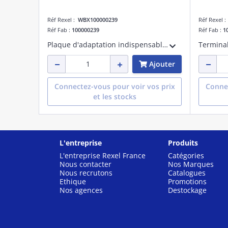
Réf Rexel :
WBX100000239
Réf Rexel 
Réf Fab :
100000239
Réf Fab :
1
Plaque d'adaptation indispensable pour installer une seconde borne de recharge Wallbox EM4 Twin sur un piédestal POLE Slim. Solution pratique et fiable pour assurer une compatibilité parfaite et une installation rapide.
Ajouter
Connectez-vous pour voir vos prix
Connec
et les stocks
L'entreprise
Produits
L'entreprise Rexel France
Catégories
Nous contacter
Nos Marques
Nous recrutons
Catalogues
Ethique
Promotions
Nos agences
Destockage