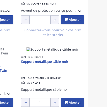
Réf Fab :
COVER-EIFBS-PLP1
Lot de 10 cartes RFID pour bornes de recharge Wallbox Pulsar Pro. Permettent de sécuriser et contrôler l'accès, faciliter la gestion multi-utilisateurs et assurer une recharge simple et fiable en entreprise ou copropriété.
Auvent de protection conçu pour bornes de recharge Wallbox Pulsar Plus Max et Pro sur piédestal Eiffel Basic. Protège efficacement contre les intempéries et prolonge la durée de vie de la borne. Installation simple et esthétique.
jouter
Ajouter
s prix
Connectez-vous pour voir vos prix
et les stocks
WALLBOX FRANCE
Support métallique câble noir
s
 Twin
Réf Rexel :
WBXHLD-B $0823 $P
Réf Fab :
HLD-B
Support métallique câble noir
Auvent de protection conçu pour les bornes de recharge Wallbox eM4 Twin. Protège efficacement contre la pluie, la neige et le soleil, tout en prolongeant la durée de vie de l'installation avec une finition esthétique.
jouter
Ajouter