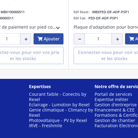
:
WBX100000511
Réf Rexel :
WBXPED-EIF-ADP-PSP1
00000511
Réf Fab :
PED-EIF-ADP-PSP1
Terminal de paiement sur pied compatible avec les bornes de recharge Wallbox eM4. Permet une gestion simple et sécurisée des transactions, idéal pour les parkings publics ou privés. Installation rapide et intégration directe.
Ajouter
A
tez-vous pour voir vos prix
Connectez-vous pour voir vo
et les stocks
et les stocks
Expertises
Notre offre de servi
Courant faible - Conectis by
Portail de services
Rexel
Expertise métier
Eclairage - Lumotion by Rexel
Gestion d'entreprise
Genie climatique - Climancy by
Financement & CEE
Rexel
Formations & Certific
Photovoltaïque - PV by Rexel
Gestion de chantier
IRVE - Freshmile
Facturation Electron