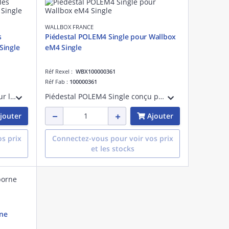
WALLBOX FRANCE
s
Piédestal POLEM4 Single pour Wallbox
Single
eM4 Single
Réf Rexel :
WBX100000361
Réf Fab :
100000361
Auvent de protection conçu pour les bornes de recharge Wallbox eM4 Single. Protège efficacement contre la pluie, la neige et le soleil, tout en prolongeant la durée de vie de l'installation avec une finition esthétique.
Piédestal POLEM4 Single conçu pour accueillir une borne de recharge Wallbox eM4 Single. Solide et discret, il garantit une installation propre et sécurisée, parfaitement adaptée aux parkings résidentiels et professionnels.
jouter
Ajouter
s prix
Connectez-vous pour voir vos prix
et les stocks
rne