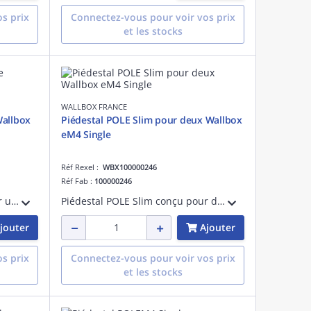
s prix
Connectez-vous pour voir vos prix
et les stocks
WALLBOX FRANCE
Wallbox
Piédestal POLE Slim pour deux Wallbox
eM4 Single
Réf Rexel :
WBX100000246
Réf Fab :
100000246
Piédestal POLE Slim conçu pour une borne de recharge Wallbox eM4 Single. Compact et robuste, idéal pour une intégration discrète dans les parkings résidentiels ou d'entreprise. Installation simple.
Piédestal POLE Slim conçu pour deux bornes de recharge Wallbox eM4 Single. Compact et robuste, idéal pour une intégration discrète dans les parkings résidentiels ou d'entreprise. Installation simple.
jouter
Ajouter
s prix
Connectez-vous pour voir vos prix
et les stocks