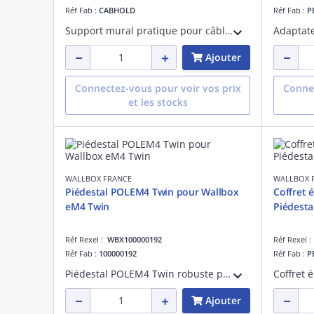
Réf Fab :
CABHOLD
Réf Fab :
P
Support mural pratique pour câble de recharge pour bornes Wallbox eM4. Permet un rangement propre et sécurisé, préserve la durée de vie du connecteur et améliore le confort d'utilisation au quotidien.
Ajouter
Connectez-vous pour voir vos prix
Connec
et les stocks
WALLBOX FRANCE
WALLBOX 
Piédestal POLEM4 Twin pour Wallbox
Coffret 
eM4 Twin
Piédestal
Réf Rexel :
WBX100000192
Réf Rexel 
Réf Fab :
100000192
Réf Fab :
P
Piédestal POLEM4 Twin robuste pour installer une borne de recharge Wallbox eM4 Twin en toute sécurité. Structure en acier galvanisé, stabilité optimale et installation simple pour un usage résidentiel ou professionnel.
Ajouter