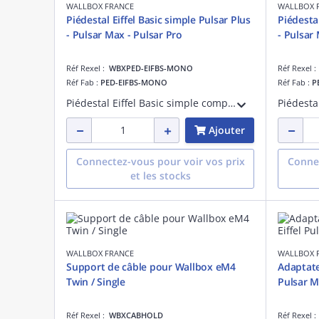
WALLBOX FRANCE
WALLBOX 
Piédestal Eiffel Basic simple Pulsar Plus
Piédestal
- Pulsar Max - Pulsar Pro
- Pulsar
Réf Rexel :
WBXPED-EIFBS-MONO
Réf Rexel 
Réf Fab :
PED-EIFBS-MONO
Réf Fab :
P
Piédestal Eiffel Basic simple compatible Wallbox Pulsar Plus Max et Pro. Conception compacte et robuste, usage intérieur/extérieur. Solution économique et discrète pour une installation sécurisée.
Ajouter
Connectez-vous pour voir vos prix
Connec
et les stocks
WALLBOX FRANCE
WALLBOX 
Support de câble pour Wallbox eM4
Adaptate
Twin / Single
Pulsar M
Réf Rexel :
WBXCABHOLD
Réf Rexel 