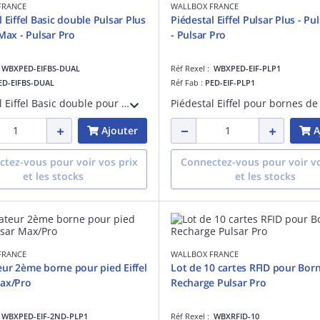
FRANCE
WALLBOX FRANCE
 Eiffel Basic double Pulsar Plus
Piédestal Eiffel Pulsar Plus - P
 Max - Pulsar Pro
- Pulsar Pro
:
WBXPED-EIFBS-DUAL
Réf Rexel :
WBXPED-EIF-PLP1
ED-EIFBS-DUAL
Réf Fab :
PED-EIF-PLP1
Piédestal Eiffel Basic double pour bornes de recharge Wallbox Pulsar Plus Max et Pro. Permet d'installer deux points de recharge sur un seul support. Solution robuste, économique et adaptée aux parkings collectifs.
Ajouter
A
tez-vous pour voir vos prix
Connectez-vous pour voir vo
et les stocks
et les stocks
FRANCE
WALLBOX FRANCE
ur 2ème borne pour pied Eiffel
Lot de 10 cartes RFID pour Bor
ax/Pro
Recharge Pulsar Pro
:
WBXPED-EIF-2ND-PLP1
Réf Rexel :
WBXRFID-10