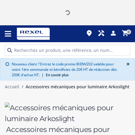
place
handyman
person
shopping_cart
0
G
×
Nouveau client ? Entrez le code promo BIENV202 valable pour
info
votre 1ère commande et bénéficiez de 20€ HT de réduction dès
200€ d'achat HT.
|
En savoir plus
Accueil
Accessoires mécaniques pour luminaire Arkoslight
Accessoires mécaniques pour