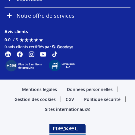
Notre offre de services
Avis clients
★
★
★
★
★
★
★
★
★
★
0.0
/ 5
0 avis clients certifiés par
Mentions légales
Données personnelles
Gestion des cookies
CGV
Politique sécurité
Sites internationaux
open_in_new