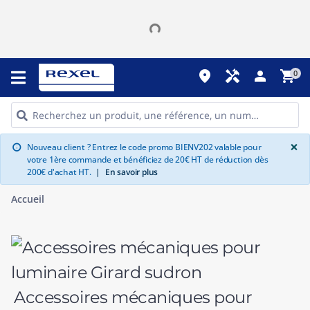
place
handyman
person
shopping_cart
0
G
×
Nouveau client ? Entrez le code promo BIENV202 valable pour
info
votre 1ère commande et bénéficiez de 20€ HT de réduction dès
200€ d'achat HT.
|
En savoir plus
Accueil
Accessoires mécaniques pour