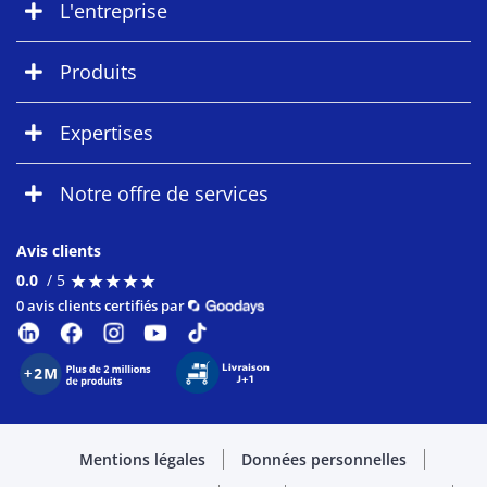
L'entreprise
Produits
Expertises
Notre offre de services
Avis clients
★
★
★
★
★
★
★
★
★
★
0.0
/ 5
0 avis clients certifiés par
Mentions légales
Données personnelles