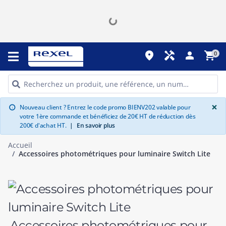
place
handyman
person
shopping_cart
0
G
×
Nouveau client ? Entrez le code promo BIENV202 valable pour
info
votre 1ère commande et bénéficiez de 20€ HT de réduction dès
200€ d'achat HT.
|
En savoir plus
Accueil
Accessoires photométriques pour luminaire Switch Lite
Accessoires photométriques pour