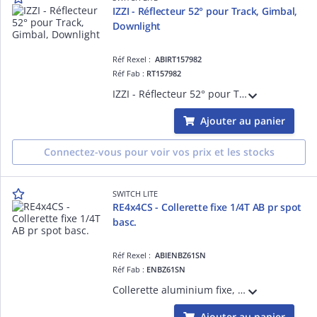
IZZI - Réflecteur 52° pour Track, Gimbal,
Downlight
Réf Rexel :
ABIRT157982
Réf Fab :
RT157982
IZZI - Réflecteur 52° pour Track, Gimbal, Downlight
Ajouter au panier
Connectez-vous pour voir vos prix et les stocks
SWITCH LITE
RE4x4CS - Collerette fixe 1/4T AB pr spot
basc.
Réf Rexel :
ABIENBZ61SN
Réf Fab :
ENBZ61SN
Collerette aluminium fixe, alu brossé, à fixation 1/4 de tour pour spot LED RE4x4CS basculant
Ajouter au panier