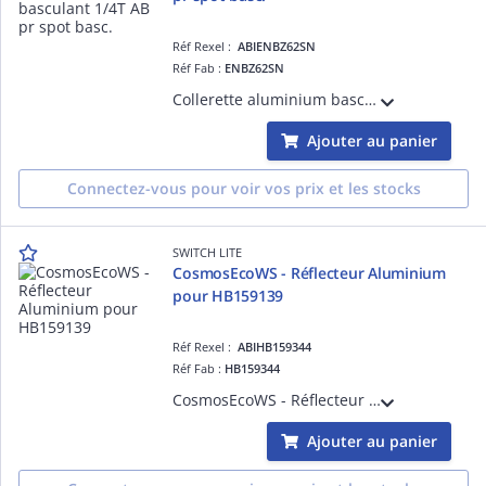
Réf Rexel :
ABIENBZ62SN
Réf Fab :
ENBZ62SN
Collerette aluminium basculante, alu brossé, à fixation 1/4 de tour pour spot LED RE4x4CS basculant
Ajouter au panier
Connectez-vous pour voir vos prix et les stocks
SWITCH LITE
CosmosEcoWS - Réflecteur Aluminium
pour HB159139
Réf Rexel :
ABIHB159344
Réf Fab :
HB159344
CosmosEcoWS - Réflecteur Aluminium pour suspension HB159139
Ajouter au panier