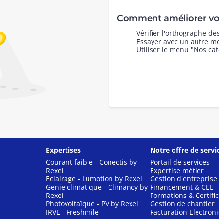
Comment améliorer vot
Vérifier l'orthographe d
Essayer avec un autre mo
Utiliser le menu "Nos cat
Expertises
Notre offre de servi
Courant faible - Conectis by
Portail de services
Rexel
Expertise métier
Eclairage - Lumotion by Rexel
Gestion d'entreprise
Genie climatique - Climancy by
Financement & CEE
Rexel
Formations & Certific
Photovoltaïque - PV by Rexel
Gestion de chantier
IRVE - Freshmile
Facturation Electron