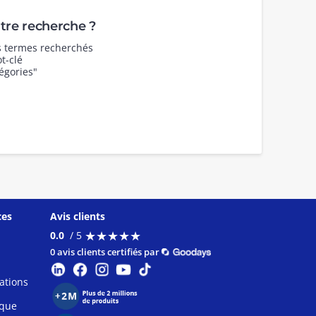
re recherche ?
es termes recherchés
t-clé
égories"
ces
Avis clients
★
★
★
★
★
★
★
★
★
★
0.0
/ 5
0 avis clients certifiés par
ations
ique