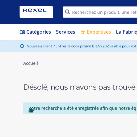
Catégories
Services
Expertises
La Fabri
menu_book
star
Nouveau client ? Entrez le code promo BIENV202 valable pour vo
info
Accueil
Désolé, nous n'avons pas trouvé
Votre recherche a été enregistrée afin que notre éq
