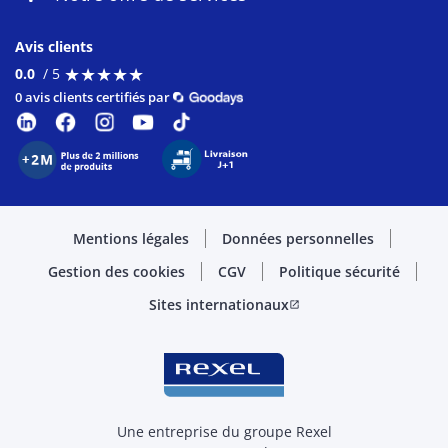
Avis clients
★
★
★
★
★
★
★
★
★
★
0.0
/ 5
0 avis clients certifiés par
Mentions légales
Données personnelles
Gestion des cookies
CGV
Politique sécurité
Sites internationaux
open_in_new
Une entreprise du groupe Rexel