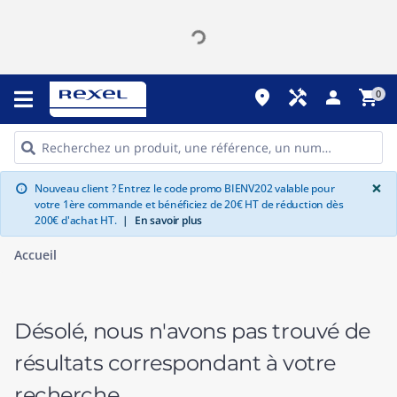
place
handyman
person
shopping_cart
0
G
×
Nouveau client ? Entrez le code promo BIENV202 valable pour
info
votre 1ère commande et bénéficiez de 20€ HT de réduction dès
200€ d'achat HT.
|
En savoir plus
Accueil
Désolé, nous n'avons pas trouvé de
résultats correspondant à votre
recherche