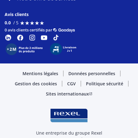
Avis clients
★
★
★
★
★
★
★
★
★
★
0.0
/ 5
0 avis clients certifiés par
Mentions légales
Données personnelles
Gestion des cookies
CGV
Politique sécurité
Sites internationaux
open_in_new
Une entreprise du groupe Rexel