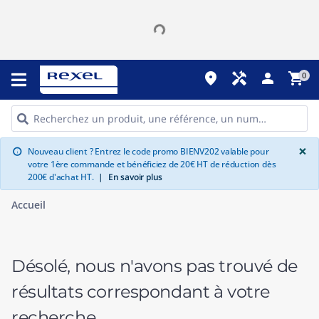
place
handyman
person
shopping_cart
0
G
×
Nouveau client ? Entrez le code promo BIENV202 valable pour
info
votre 1ère commande et bénéficiez de 20€ HT de réduction dès
200€ d'achat HT.
|
En savoir plus
Accueil
Désolé, nous n'avons pas trouvé de
résultats correspondant à votre
recherche