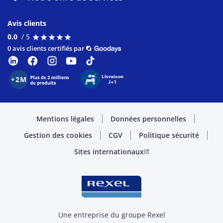
Avis clients
★
★
★
★
★
★
★
★
★
★
0.0
/ 5
0 avis clients certifiés par
Mentions légales
Données personnelles
Gestion des cookies
CGV
Politique sécurité
Sites internationaux
open_in_new
Une entreprise du groupe Rexel