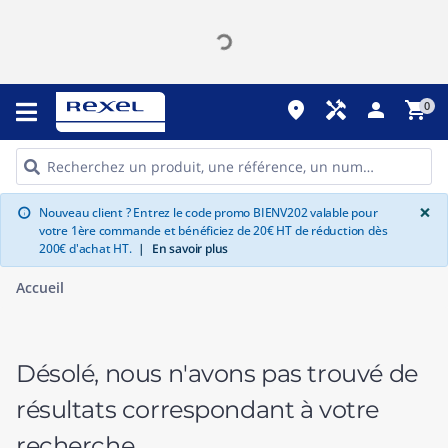
place
handyman
person
shopping_cart
0
G
×
Nouveau client ? Entrez le code promo BIENV202 valable pour
info
votre 1ère commande et bénéficiez de 20€ HT de réduction dès
200€ d'achat HT.
|
En savoir plus
Accueil
Désolé, nous n'avons pas trouvé de
résultats correspondant à votre
recherche