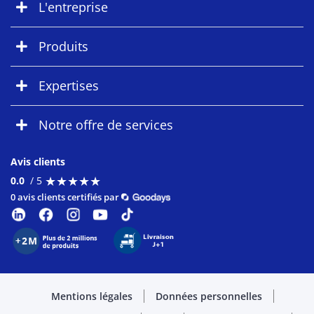
L'entreprise
Produits
Expertises
Notre offre de services
Avis clients
★
★
★
★
★
★
★
★
★
★
0.0
/ 5
0 avis clients certifiés par
Mentions légales
Données personnelles