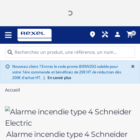
place
handyman
person
shopping_cart
0
G
×
Nouveau client ? Entrez le code promo BIENV202 valable pour
info
votre 1ère commande et bénéficiez de 20€ HT de réduction dès
200€ d'achat HT.
|
En savoir plus
Accueil
Alarme incendie type 4 Schneider