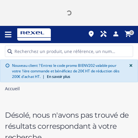
place
handyman
person
shopping_cart
0
G
×
Nouveau client ? Entrez le code promo BIENV202 valable pour
info
votre 1ère commande et bénéficiez de 20€ HT de réduction dès
200€ d'achat HT.
|
En savoir plus
Accueil
Désolé, nous n'avons pas trouvé de
résultats correspondant à votre
recherche