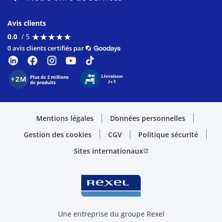
Avis clients
★
★
★
★
★
★
★
★
★
★
0.0
/ 5
0 avis clients certifiés par
Mentions légales
Données personnelles
Gestion des cookies
CGV
Politique sécurité
Sites internationaux
open_in_new
Une entreprise du groupe Rexel