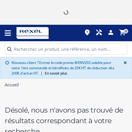
place
handyman
person
shopping_cart
0
G
×
Nouveau client ? Entrez le code promo BIENV202 valable pour
info
votre 1ère commande et bénéficiez de 20€ HT de réduction dès
200€ d'achat HT.
|
En savoir plus
Accueil
Désolé, nous n'avons pas trouvé de
résultats correspondant à votre
recherche