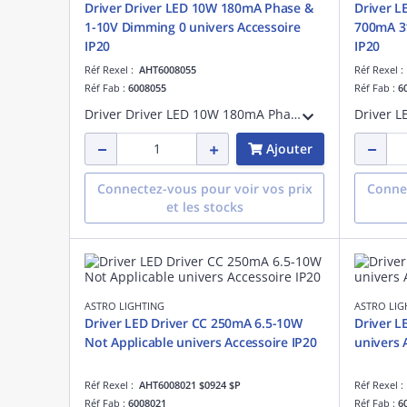
Driver Driver LED 10W 180mA Phase &
Driver L
1-10V Dimming 0 univers Accessoire
700mA 3
IP20
IP20
Réf Rexel :
AHT6008055
Réf Rexel 
Réf Fab :
6008055
Réf Fab :
6
Driver Driver LED 10W 180mA Phase & 1-10V Dimming référence 6008055 univers Accessoire IP20
Ajouter
Connectez-vous pour voir vos prix
Connec
et les stocks
ASTRO LIGHTING
ASTRO LIG
Driver LED Driver CC 250mA 6.5-10W
Driver L
Not Applicable univers Accessoire IP20
univers 
Réf Rexel :
AHT6008021 $0924 $P
Réf Rexel 
Réf Fab :
6008021
Réf Fab :
6