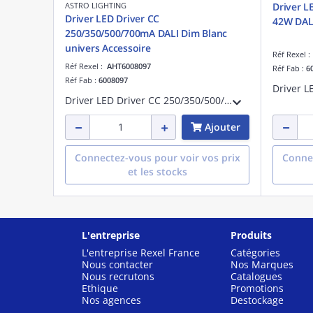
ASTRO LIGHTING
Driver L
Driver LED Driver CC
250/350/500/700mA DALI Dim Blanc
univers Accessoire
Réf Rexel 
Réf Rexel :
AHT6008097
Réf Fab :
6
Réf Fab :
6008097
Driver LED Driver CC 250/350/500/700mA DALI Dim Blanc référence 6008097 univers Accessoire
Ajouter
Connectez-vous pour voir vos prix
Connec
et les stocks
L'entreprise
Produits
L'entreprise Rexel France
Catégories
Nous contacter
Nos Marques
Nous recrutons
Catalogues
Ethique
Promotions
Nos agences
Destockage