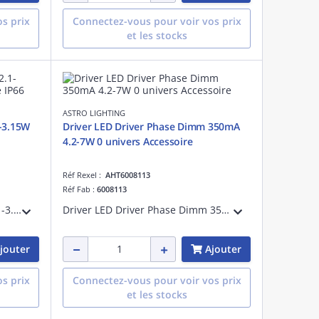
s prix
Connectez-vous pour voir vos prix
et les stocks
ASTRO LIGHTING
1-3.15W
Driver LED Driver Phase Dimm 350mA
4.2-7W 0 univers Accessoire
Réf Rexel :
AHT6008113
Réf Fab :
6008113
Driver LED Driver CC 700mA 2.1-3.15W Blanc référence 6008040 univers Accessoire non-dimmable IP66
Driver LED Driver Phase Dimm 350mA 4.2-7W référence 6008113 univers Accessoire
jouter
Ajouter
s prix
Connectez-vous pour voir vos prix
et les stocks