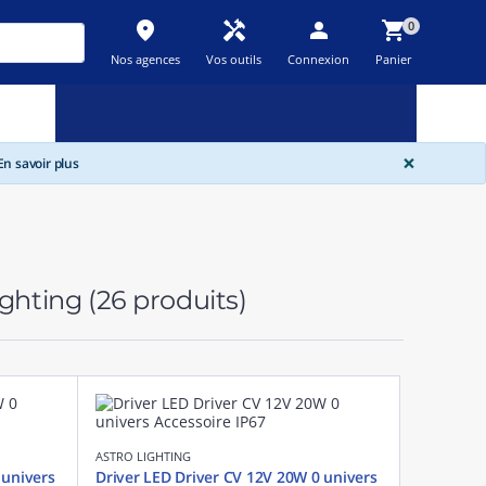
place
handyman
person
shopping_cart
0
Nos agences
Vos outils
Connexion
Panier
Nouveau
Promos
Destockage
feedback
local_offer
new_releases
GLOBA
×
n savoir plus
ighting
(26 produits)
ASTRO LIGHTING
 univers
Driver LED Driver CV 12V 20W 0 univers