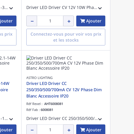
Driver LED Driver CC 350mA 1.1-3W Blanc référence 6008039 univers Accessoire IP66
Driver LED Driver CV 12V 10W Phase Dim Blanc référence 6008038 univers Accessoire IP20
jouter
Ajouter
s prix
Connectez-vous pour voir vos prix
et les stocks
ASTRO LIGHTING
1-14W
Driver LED Driver CC
oire
250/350/500/700mA CV 12V Phase Dim
Blanc Accessoire IP20
Réf Rexel :
AHT6008081
Réf Fab :
6008081
Driver LED Driver CC 700mA 2.1-14W Phase Dim Blanc référence 6008094 univers Accessoire IP20
Driver LED Driver CC 250/350/500/700mA CV 12V Phase Dim Blanc référence 6008081 univers Accessoire dimmable IP20
jouter
Ajouter