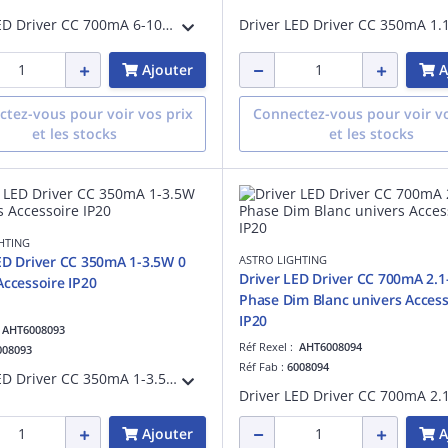
Driver LED Driver CC 700mA 6-10W référence 6008022 univers Accessoire IP20
Ajouter
A
tez-vous pour voir vos prix
Connectez-vous pour voir vo
et les stocks
et les stocks
HTING
ED Driver CC 350mA 1-3.5W 0
ASTRO LIGHTING
Driver LED Driver CC 700mA 2.
Accessoire IP20
Phase Dim Blanc univers Access
IP20
:
AHT6008093
Réf Rexel :
AHT6008094
008093
Réf Fab :
6008094
Driver LED Driver CC 350mA 1-3.5W référence 6008093 univers Accessoire IP20
Ajouter
A