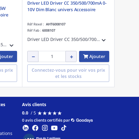
Driver LED Driver CC 350/500/700mA 0-
.5W
10V Dim Blanc univers Accessoire
oire
Réf Rexel :
AHT6008107
Réf Fab :
6008107
Driver LED Driver CC 350/500/700mA 0-10V Dim Blanc référence 6008107 univers Accessoire
Driver LED Driver CC 250mA 10.5W Phase Dim Blanc référence 6008087 univers Accessoire IP20
jouter
Ajouter
s prix
Connectez-vous pour voir vos prix
et les stocks
ces
Avis clients
★
★
★
★
★
★
★
★
★
★
0.0
/ 5
0 avis clients certifiés par
ations