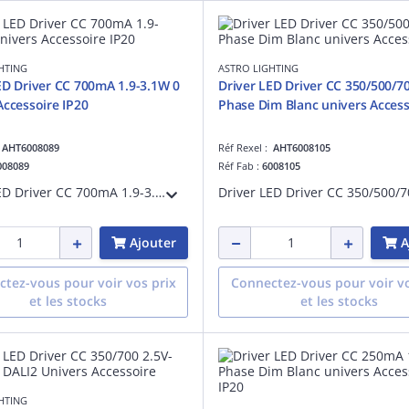
HTING
ASTRO LIGHTING
ED Driver CC 700mA 1.9-3.1W 0
Driver LED Driver CC 350/500/
Accessoire IP20
Phase Dim Blanc univers Access
:
AHT6008089
Réf Rexel :
AHT6008105
008089
Réf Fab :
6008105
Driver LED Driver CC 700mA 1.9-3.1W référence 6008089 univers Accessoire IP20
Ajouter
A
tez-vous pour voir vos prix
Connectez-vous pour voir vo
et les stocks
et les stocks
HTING