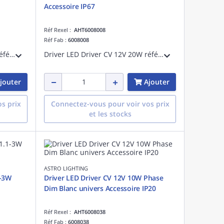
Accessoire IP67
Réf Rexel :
AHT6008008
Réf Fab :
6008008
Driver LED Driver CV 12V 60W référence 6008006 univers Accessoire IP67
Driver LED Driver CV 12V 20W référence 6008008 univers Accessoire IP67
jouter
Ajouter
s prix
Connectez-vous pour voir vos prix
et les stocks
ASTRO LIGHTING
1-3W
Driver LED Driver CV 12V 10W Phase
Dim Blanc univers Accessoire IP20
Réf Rexel :
AHT6008038
Réf Fab :
6008038