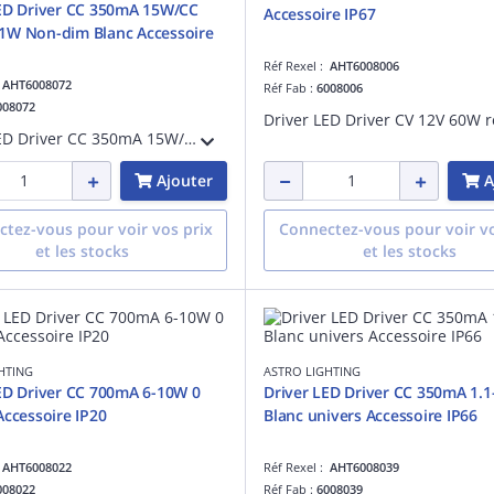
ED Driver CC 350mA 15W/CC
Accessoire IP67
1W Non-dim Blanc Accessoire
Réf Rexel :
AHT6008006
:
AHT6008072
Réf Fab :
6008006
008072
Driver LED Driver CC 350mA 15W/CC 700mA 31W Non-dim Blanc référence 6008072 univers Accessoire IP20
Ajouter
A
tez-vous pour voir vos prix
Connectez-vous pour voir vo
et les stocks
et les stocks
HTING
ASTRO LIGHTING
ED Driver CC 700mA 6-10W 0
Driver LED Driver CC 350mA 1.
Accessoire IP20
Blanc univers Accessoire IP66
:
AHT6008022
Réf Rexel :
AHT6008039
008022
Réf Fab :
6008039