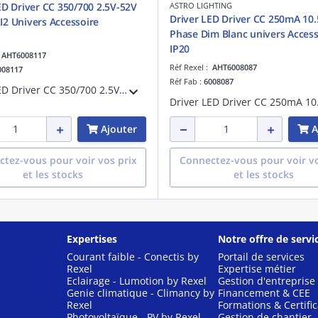
ED Driver CC 350/700 2.5V-52V
ASTRO LIGHTING
Driver LED Driver CC 250mA 10
42W DALI2 Univers Accessoire
Phase Dim Blanc univers Access
IP20
:
AHT6008117
Réf Rexel :
AHT6008087
008117
Réf Fab :
6008087
Driver LED Driver CC 350/700 2.5V-52V 42W DALI2 Univers Accessoire référence 6008117
Ajouter
A
tez-vous pour voir vos prix
Connectez-vous pour voir vo
et les stocks
et les stocks
Expertises
Notre offre de servi
Courant faible - Conectis by
Portail de services
Rexel
Expertise métier
Eclairage - Lumotion by Rexel
Gestion d'entreprise
Genie climatique - Climancy by
Financement & CEE
Rexel
Formations & Certific
Photovoltaïque - PV by Rexel
Gestion de chantier