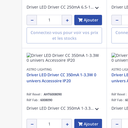
Driver LED Driver CC 250mA 6.5-10W Not Applicable référence 6008021 univers Accessoire IP20
Ajouter
Connectez-vous pour voir vos prix
Connec
et les stocks
ASTRO LIGHTING
ASTRO LIG
Driver LED Driver CC 350mA 1-3.3W 0
Driver L
univers Accessoire IP20
univers 
Réf Rexel :
AHT6008090
Réf Rexel 
Réf Fab :
6008090
Réf Fab :
6
Driver LED Driver CC 350mA 1-3.3W référence 6008090 univers Accessoire IP20
Ajouter