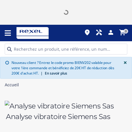
place
handyman
person
shopping_cart
0
G
×
Nouveau client ? Entrez le code promo BIENV202 valable pour
info
votre 1ère commande et bénéficiez de 20€ HT de réduction dès
200€ d'achat HT.
|
En savoir plus
Accueil
Analyse vibratoire Siemens Sas