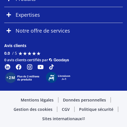
Expertises
Notre offre de services
Avis clients
★
★
★
★
★
★
★
★
★
★
0.0
/ 5
0 avis clients certifiés par
Mentions légales
Données personnelles
Gestion des cookies
CGV
Politique sécurité
Sites internationaux
open_in_new