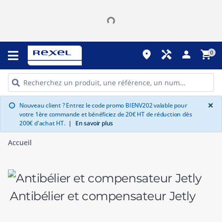
place
handyman
person
shopping_cart
0
G
×
Nouveau client ? Entrez le code promo BIENV202 valable pour
info
votre 1ère commande et bénéficiez de 20€ HT de réduction dès
200€ d'achat HT.
|
En savoir plus
Accueil
Antibélier et compensateur Jetly