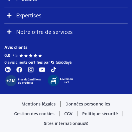
Expertises
Notre offre de services
Avis clients
★
★
★
★
★
★
★
★
★
★
0.0
/ 5
0 avis clients certifiés par
Mentions légales
Données personnelles
Gestion des cookies
CGV
Politique sécurité
Sites internationaux
open_in_new