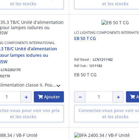
et les stocks
et les stocks
LCI LIGHTING COMPONENTS INTERNAT
EB 50 T CG
ING COMPONENTS INTERNATIONAL
.3 TB/C Unité d'alimentation
I pour lampes iodures ou
Réf Rexel :
LCN1211182
35W
Réf Fab :
1211182
:
LCN2202170
EB 50 T CG
202170
Unité d'alimentation classe II. Pour lampes iodures ou sodium 35W. Comprenant ballast + amorceur + condensateur.
Ajouter
A
tez-vous pour voir vos prix
Connectez-vous pour voir vo
et les stocks
et les stocks