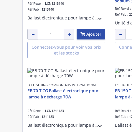
sodium 
Réf Rexel :
LCN1213140
Réf Rexel 
Réf Fab :
1213140
Réf Fab :
2
Ballast électronique pour lampe à décharge sodium haute pression 140W. Eclairage public.
Ajouter
Connectez-vous pour voir vos prix
Connec
et les stocks
LCI LIGHTING COMPONENTS INTERNATIONAL
LCI LIGHT
EB 70 T CG Ballast électronique pour
EB 150 T
lampe à décharge 70W
lampe à
Réf Rexel :
LCN1211183
Réf Rexel 
Réf Fab :
1211183
Réf Fab :
1
Ballast électronique pour lampe à décharge 70W. Type de pose indépendant avec serre-câble.