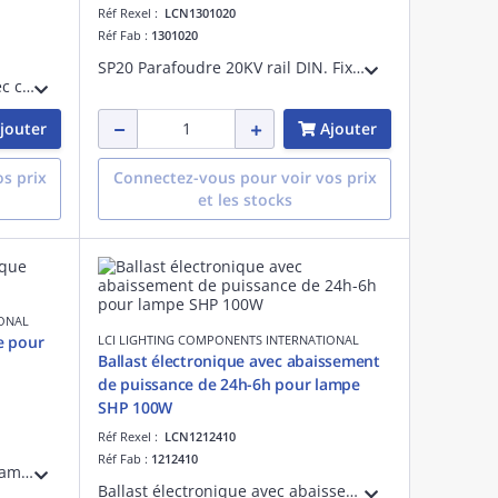
Réf Rexel :
LCN1301020
Réf Fab :
1301020
SP20 Parafoudre 20KV rail DIN. Fixation par tige filtée à l'arrière ou à l'aide du ressort fourni sur DIN RAIL. Permet d'être installé en pied de mat.
Amorceur 2 fils à impulsion avec câble 20cm. Pour lampe sodium haute pression et iodures métalliques de 70 à 400W. Distance lampe-amorceur 10m maximum.
jouter
Ajouter
s prix
Connectez-vous pour voir vos prix
et les stocks
IONAL
e pour
LCI LIGHTING COMPONENTS INTERNATIONAL
Ballast électronique avec abaissement
de puissance de 24h-6h pour lampe
SHP 100W
Réf Rexel :
LCN1212410
Réf Fab :
1212410
Ballast ferromagnétique pour lampe à décharge iodure et sodium haute pression 400W.
Ballast électronique avec abaissement de puissance de 24h à 6h pour lampe sodium haute pression 100W.