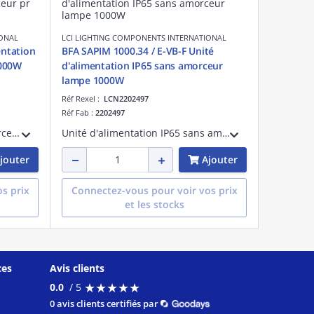
IONAL
LCI LIGHTING COMPONENTS INTERNATIONAL
entation
BFA SAPIM 1000.34 / E-VB-F Unité
2000W
d'alimentation IP65 sans amorceur
lampe 1000W
Réf Rexel :
LCN2202497
Réf Fab :
2202497
Unité d'alimentation sans amorceur. Pour lampe iodure métallique 2000W 10,3A.
Unité d'alimentation IP65 sans amorceur. Pour lampe 1000W iodure métallique et sodium haute pression.
jouter
Ajouter
s prix
Connectez-vous pour voir vos prix
et les stocks
ces
Avis clients
★
★
★
★
★
★
★
★
★
★
0.0
/ 5
0 avis clients certifiés par