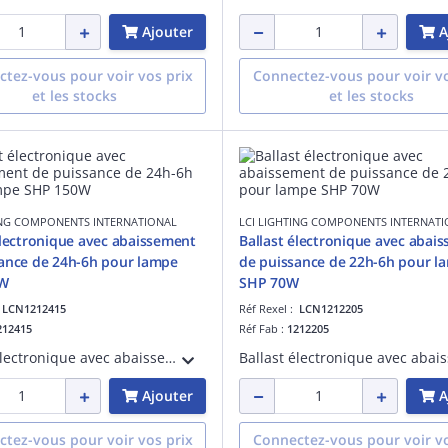
Ajouter
A
tez-vous pour voir vos prix
Connectez-vous pour voir vo
et les stocks
et les stocks
ING COMPONENTS INTERNATIONAL
LCI LIGHTING COMPONENTS INTERNAT
électronique avec abaissement
Ballast électronique avec abai
ance de 24h-6h pour lampe
de puissance de 22h-6h pour l
0W
SHP 70W
:
LCN1212415
Réf Rexel :
LCN1212205
212415
Réf Fab :
1212205
Ballast électronique avec abaissement de puissance de 24h à 6h pour lampe sodium haute pression 150W.
Ajouter
A
tez-vous pour voir vos prix
Connectez-vous pour voir vo