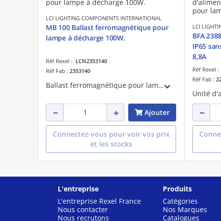
LCI LIGHTING COMPONENTS INTERNATIONAL
MB 100 Ballast ferromagnétique pour
LCI LIGHT
BFA 2388
lampe à décharge 100W.
IP65 sa
8,8A
Réf Rexel :
LCN2353140
Réf Rexel 
Réf Fab :
2353140
Réf Fab :
2
Ballast ferromagnétique pour lampe à décharge sodium haute pression 100W. Classe I. IP20
Ajouter
Connectez-vous pour voir vos prix
Connec
et les stocks
L'entreprise
Produits
L'entreprise Rexel France
Catégories
Nous contacter
Nos Marques
Nous recrutons
Catalogues