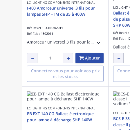
LCI LIGHTING COMPONENTS INTERNATIONAL
F400 Amorceur universel 3 fils pour
LCI LIGHT
Ballast 
lampes SHP + IM de 35 à 400W
de puiss
SHP 60
Réf Rexel :
LCN1302011
Réf Rexel 
Réf Fab :
1302011
Réf Fab :
1
Amorceur universel 3 fils pour lampes sodium haute pression et iodures métalliques de 35 à 400W. Distance lampe-amorceur 1m maximum.
Ajouter
Connectez-vous pour voir vos prix
Connec
et les stocks
LCI LIGHTING COMPONENTS INTERNATIONAL
EB EXT 140 CG Ballast électronique
LCI LIGHT
BCS-E 35
pour lampe à décharge SHP 140W
classe I