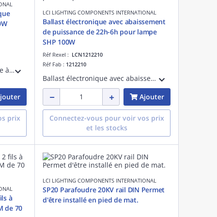
IONAL
ique
LCI LIGHTING COMPONENTS INTERNATIONAL
Ballast électronique avec abaissement
0W
de puissance de 22h-6h pour lampe
SHP 100W
Réf Rexel :
LCN1212210
Réf Fab :
1212210
Ballast électronique pour lampe à décharge sodium haute pression 150W. Eclairage public.
Ballast électronique avec abaissement de puissance de 22h à 6h pour lampe sodium haute pression 100W.
jouter
Ajouter
s prix
Connectez-vous pour voir vos prix
et les stocks
LCI LIGHTING COMPONENTS INTERNATIONAL
IONAL
SP20 Parafoudre 20KV rail DIN Permet
ls à
d'être installé en pied de mat.
M de 70