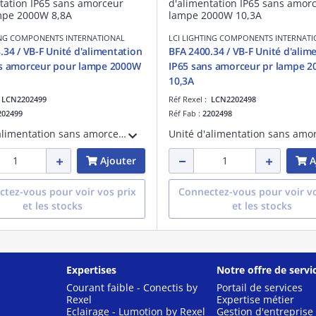
ING COMPONENTS INTERNATIONAL
LCI LIGHTING COMPONENTS INTERNAT
.34 / VB-F Unité d'alimentation
BFA 2400.34 / VB-F Unité d'alim
ns amorceur pour lampe 2000W
IP65 sans amorceur pr lampe 
10,3A
:
LCN2202499
Réf Rexel :
LCN2202498
202499
Réf Fab :
2202498
Unité d'alimentation sans amorceur. Pour lampe iodure métallique 2000W 8,8A.
Ajouter
A
tez-vous pour voir vos prix
Connectez-vous pour voir vo
et les stocks
et les stocks
Expertises
Notre offre de servi
Courant faible - Conectis by
Portail de services
Rexel
Expertise métier
Eclairage - Lumotion by Rexel
Gestion d'entreprise