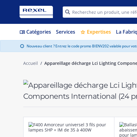
Catégories
Services
Expertises
La Fabri
menu_book
star
Nouveau client ? Entrez le code promo BIENV202 valable pour vo
info
Accueil
Appareillage décharge Lci Lighting Compone
Components International
(24 p