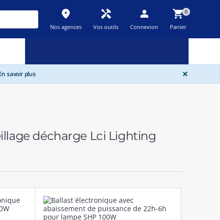
place
handyman
person
shopping_cart
0
Nos agences
Vos outils
Connexion
Panier
Nouveau
Promos
Destockage
feedback
local_offer
new_releases
GLOBA
×
n savoir plus
llage décharge Lci Lighting