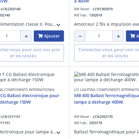
35W.
à 400W
:
LCN2202140
Réf Rexel :
LCN1302019
202140
Réf Fab :
1302019
Unité d'alimentation classe II. Pour lampes iodures ou sodium 35W. Comprenant ballast + amorceur + condensateur.
Ajouter
A
tez-vous pour voir vos prix
Connectez-vous pour voir vo
et les stocks
et les stocks
ING COMPONENTS INTERNATIONAL
LCI LIGHTING COMPONENTS INTERNAT
 CG Ballast électronique pour
MB 400 Ballast ferromagnétiqu
 décharge 150W
lampe à décharge 400W.
:
LCN1211151
Réf Rexel :
LCN2353170
211151
Réf Fab :
2353170
Ballast électronique pour lampe à décharge 150W. Type de pose indépendant avec serre-câble.