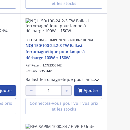
et les stocks
IONAL
LCI LIGHTING COMPONENTS INTERNATIONAL
NQI 150/100-24.2-3 TW Ballast
ferromagnétique pour lampe à
décharge 100W + 150W.
Réf Rexel :
LCN2353142
Réf Fab :
2353142
Ballast ferromagnétique pour lampe à décharge iodure et sodium haute pression 100W + 150W.
jouter
Ajouter
s prix
Connectez-vous pour voir vos prix
et les stocks