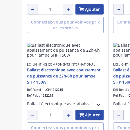
Ajouter
Connectez-vous pour voir vos prix
Connec
et les stocks
LCI LIGHTING COMPONENTS INTERNATIONAL
LCI LIGHT
Ballast électronique avec abaissement
Ballast 
de puissance de 22h-6h pour lampe
de puiss
SHP 150W
SHP 15
Réf Rexel :
LCN1212215
Réf Rexel 
Réf Fab :
1212215
Réf Fab :
1
Ballast électronique avec abaissement de puissance de 22h à 6h pour lampe sodium haute pression 150W.
Ajouter
Connectez-vous pour voir vos prix
Connec