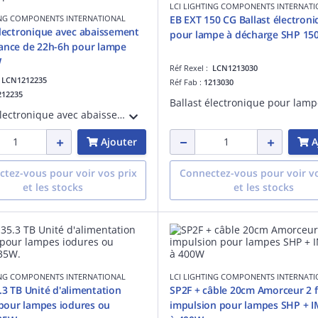
LCI LIGHTING COMPONENTS INTERNAT
ING COMPONENTS INTERNATIONAL
EB EXT 150 CG Ballast électron
électronique avec abaissement
pour lampe à décharge SHP 15
ance de 22h-6h pour lampe
W
Réf Rexel :
LCN1213030
:
LCN1212235
Réf Fab :
1213030
212235
Ballast électronique avec abaissement de puissance de 22h à 6h pour lampe sodium haute pression 60W.
Ajouter
A
tez-vous pour voir vos prix
Connectez-vous pour voir vo
et les stocks
et les stocks
ING COMPONENTS INTERNATIONAL
LCI LIGHTING COMPONENTS INTERNAT
.3 TB Unité d'alimentation
SP2F + câble 20cm Amorceur 2 fi
I pour lampes iodures ou
impulsion pour lampes SHP + I