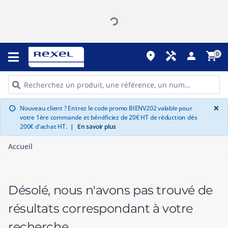
place
handyman
person
shopping_cart
0
G
×
Nouveau client ? Entrez le code promo BIENV202 valable pour
info
votre 1ère commande et bénéficiez de 20€ HT de réduction dès
200€ d'achat HT.
|
En savoir plus
Accueil
Désolé, nous n'avons pas trouvé de
résultats correspondant à votre
recherche