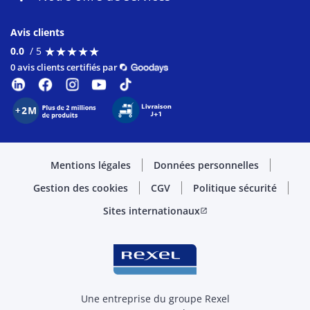
Avis clients
★
★
★
★
★
★
★
★
★
★
0.0
/ 5
0 avis clients certifiés par
Mentions légales
Données personnelles
Gestion des cookies
CGV
Politique sécurité
Sites internationaux
open_in_new
Une entreprise du groupe Rexel