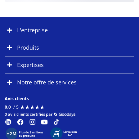
L'entreprise
Produits
Expertises
Notre offre de services
Avis clients
★
★
★
★
★
★
★
★
★
★
0.0
/ 5
0 avis clients certifiés par