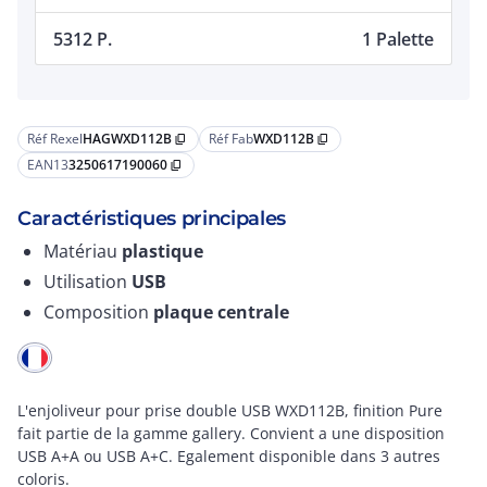
5312 P.
1 Palette
Réf Rexel
HAGWXD112B
Réf Fab
WXD112B
content_copy
content_copy
EAN13
3250617190060
content_copy
Caractéristiques principales
Matériau
plastique
Utilisation
USB
Composition
plaque centrale
L'enjoliveur pour prise double USB WXD112B, finition Pure
fait partie de la gamme gallery. Convient a une disposition
USB A+A ou USB A+C. Egalement disponible dans 3 autres
coloris.