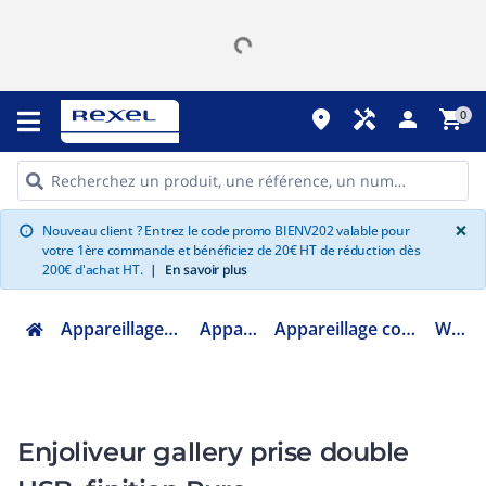
place
handyman
person
shopping_cart
0
G
×
Nouveau client ? Entrez le code promo BIENV202 valable pour
info
votre 1ère commande et bénéficiez de 20€ HT de réduction dès
200€ d'achat HT.
|
En savoir plus
Appareillage et contrôle du bâtiment
Appareillage mural
Appareillage composable milieu de gamme
WXD112B
Enjoliveur gallery prise double