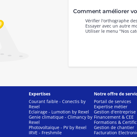
Comment améliorer vot
Vérifier l'orthographe d
Essayer avec un autre mo
Utiliser le menu "Nos cat
Expertises
Notre offre de servi
Courant faible - Conectis by
Portail de services
Rexel
Expertise métier
Eclairage - Lumotion by Rexel
Gestion d'entreprise
Genie climatique - Climancy by
Financement & CEE
Rexel
Formations & Certific
Photovoltaïque - PV by Rexel
Gestion de chantier
IRVE - Freshmile
Facturation Electron