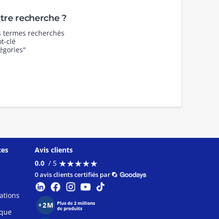
re recherche ?
es termes recherchés
t-clé
égories"
ces
Avis clients
★
★
★
★
★
★
★
★
★
★
0.0
/ 5
0 avis clients certifiés par
ations
ique