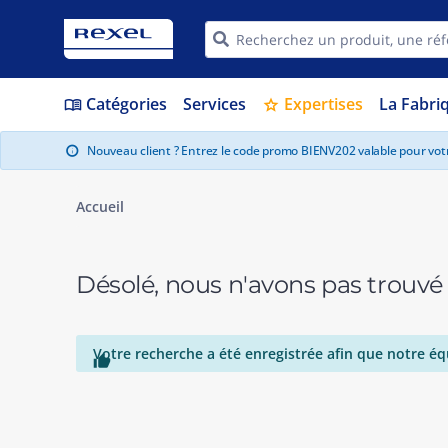
Catégories
Services
Expertises
La Fabri
menu_book
star
Nouveau client ? Entrez le code promo BIENV202 valable pour vo
info
Accueil
Désolé, nous n'avons pas trouvé
Votre recherche a été enregistrée afin que notre éq
