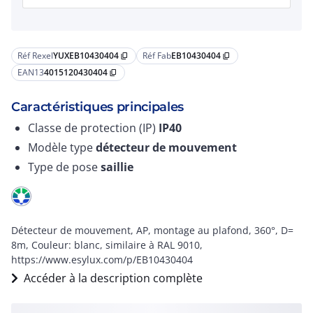
Réf Rexel
YUXEB10430404
Réf Fab
EB10430404
content_copy
content_copy
EAN13
4015120430404
content_copy
Caractéristiques principales
Classe de protection (IP)
IP40
Modèle type
détecteur de mouvement
Type de pose
saillie
Détecteur de mouvement, AP, montage au plafond, 360°, D=
8m, Couleur: blanc, similaire à RAL 9010,
https://www.esylux.com/p/EB10430404
Accéder à la description complète