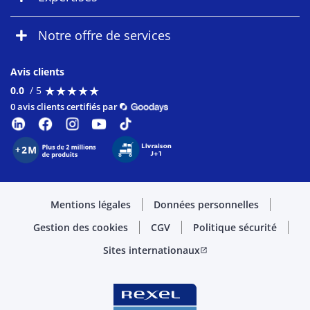
Notre offre de services
Avis clients
★
★
★
★
★
★
★
★
★
★
0.0
/ 5
0 avis clients certifiés par
Mentions légales
Données personnelles
Gestion des cookies
CGV
Politique sécurité
Sites internationaux
open_in_new