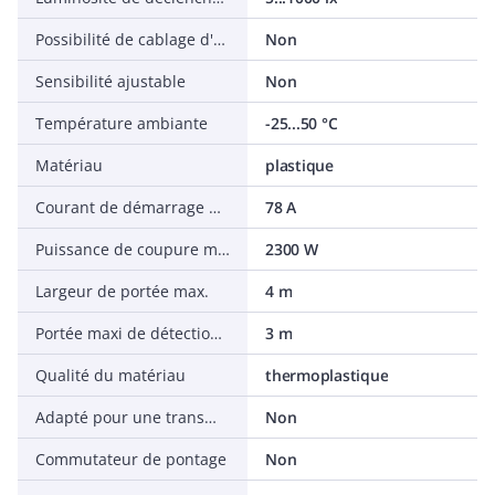
Possibilité de cablage d'un variateur déporté
Non
Sensibilité ajustable
Non
Température ambiante
-25...50 °C
Matériau
plastique
Courant de démarrage max.
78 A
Puissance de coupure max.
2300 W
Largeur de portée max.
4 m
Portée maxi de détection à H=2,5
3 m
Qualité du matériau
thermoplastique
Adapté pour une transmission sans fil
Non
Commutateur de pontage
Non