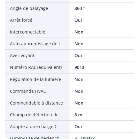
Angle de balayage
360 °
Arrêt forcé
Oui
Interconnectable
Non
Auto-apprentissage de la fonction luminosité
Non
Avec voyant
Oui
Numéro RAL (équivalent)
9010
Régulation de la lumière
Non
Commande HVAC
Non
Commandable à distance
Non
Champ de détection de diamètre au sol
8 m
Adapté à une charge C
Oui
Luminosité de déclenchement
5...1000 lx