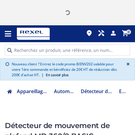
place
handyman
person
shopping_cart
0
G
×
Nouveau client ? Entrez le code promo BIENV202 valable pour
info
votre 1ère commande et bénéficiez de 20€ HT de réduction dès
200€ d'achat HT.
|
En savoir plus
Appareillage et contrôle du bâtiment
Automatisme du bâtiment
Détecteur de présence et mouvement
EB10430404
Détecteur de mouvement de