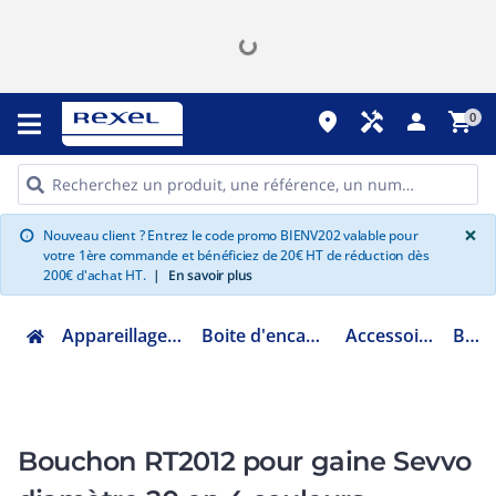
place
handyman
person
shopping_cart
0
G
×
Nouveau client ? Entrez le code promo BIENV202 valable pour
info
votre 1ère commande et bénéficiez de 20€ HT de réduction dès
200€ d'achat HT.
|
En savoir plus
Appareillage et contrôle du bâtiment
Boite d'encastrement et de dérivation
Accessoires d'étanchéité RT
B29320
Bouchon RT2012 pour gaine Sevvo