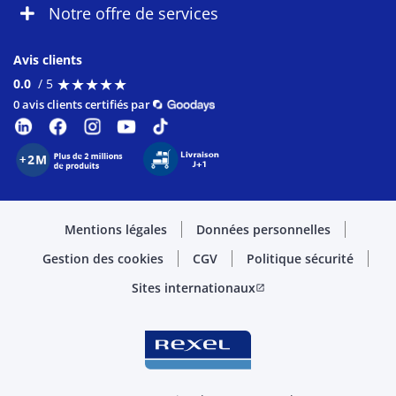
Notre offre de services
Avis clients
★
★
★
★
★
★
★
★
★
★
0.0
/ 5
0 avis clients certifiés par
Mentions légales
Données personnelles
Gestion des cookies
CGV
Politique sécurité
Sites internationaux
open_in_new