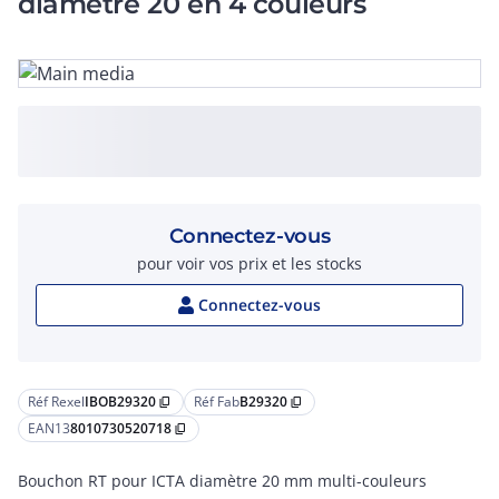
diamètre 20 en 4 couleurs
Connectez-vous
pour voir vos prix et les stocks
Connectez-vous
Réf Rexel
IBOB29320
Réf Fab
B29320
content_copy
content_copy
EAN13
8010730520718
content_copy
Bouchon RT pour ICTA diamètre 20 mm multi-couleurs