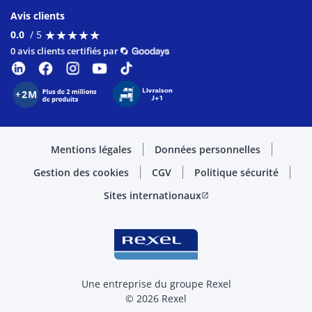
Avis clients
★
★
★
★
★
★
★
★
★
★
0.0
/ 5
0 avis clients certifiés par
Mentions légales
Données personnelles
Gestion des cookies
CGV
Politique sécurité
Sites internationaux
open_in_new
Une entreprise du groupe Rexel
© 2026 Rexel