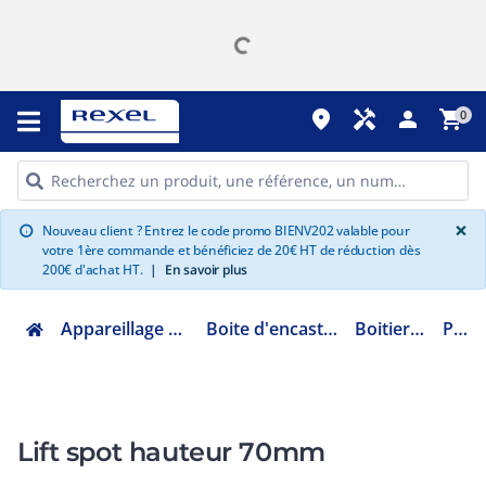
place
handyman
person
shopping_cart
0
G
×
Nouveau client ? Entrez le code promo BIENV202 valable pour
info
votre 1ère commande et bénéficiez de 20€ HT de réduction dès
200€ d'achat HT.
|
En savoir plus
Appareillage et contrôle du bâtiment
Boite d'encastrement et de dérivation
Boitier luminaire DCL
P11000
Lift spot hauteur 70mm