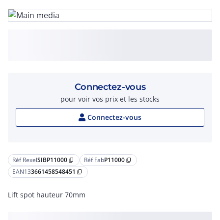
Connectez-vous
pour voir vos prix et les stocks
Connectez-vous
Réf Rexel
SIBP11000
Réf Fab
P11000
content_copy
content_copy
EAN13
3661458548451
content_copy
Lift spot hauteur 70mm