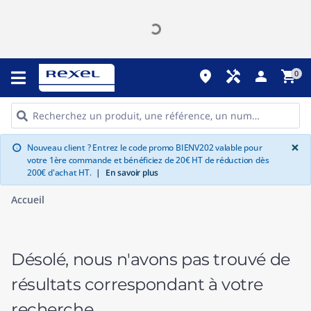
place
handyman
person
shopping_cart
0
G
×
Nouveau client ? Entrez le code promo BIENV202 valable pour
info
votre 1ère commande et bénéficiez de 20€ HT de réduction dès
200€ d'achat HT.
|
En savoir plus
Accueil
Désolé, nous n'avons pas trouvé de
résultats correspondant à votre
recherche