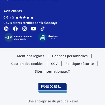
Avis clients
★
★
★
★
★
★
★
★
★
★
0.0
/ 5
0 avis clients certifiés par
Mentions légales
Données personnelles
Gestion des cookies
CGV
Politique sécurité
Sites internationaux
open_in_new
Une entreprise du groupe Rexel