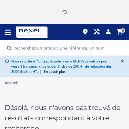
place
handyman
person
shopping_cart
0
G
×
Nouveau client ? Entrez le code promo BIENV202 valable pour
info
votre 1ère commande et bénéficiez de 20€ HT de réduction dès
200€ d'achat HT.
|
En savoir plus
Accueil
Désolé, nous n'avons pas trouvé de
résultats correspondant à votre
recherche