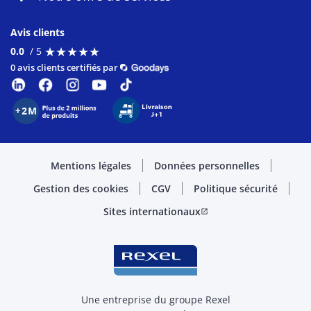
Avis clients
★
★
★
★
★
★
★
★
★
★
0.0
/ 5
0 avis clients certifiés par
Mentions légales
Données personnelles
Gestion des cookies
CGV
Politique sécurité
Sites internationaux
open_in_new
Une entreprise du groupe Rexel