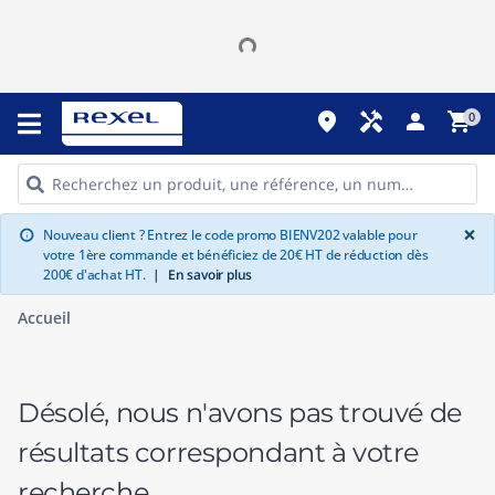
place
handyman
person
shopping_cart
0
G
×
Nouveau client ? Entrez le code promo BIENV202 valable pour
info
votre 1ère commande et bénéficiez de 20€ HT de réduction dès
200€ d'achat HT.
|
En savoir plus
Accueil
Désolé, nous n'avons pas trouvé de
résultats correspondant à votre
recherche