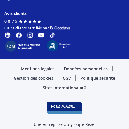
Avis clients
★
★
★
★
★
★
★
★
★
★
0.0
/ 5
0 avis clients certifiés par
Mentions légales
Données personnelles
Gestion des cookies
CGV
Politique sécurité
Sites internationaux
open_in_new
Une entreprise du groupe Rexel