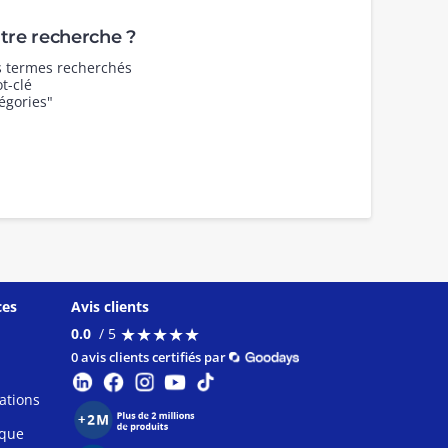
re recherche ?
es termes recherchés
t-clé
égories"
ces
Avis clients
★
★
★
★
★
★
★
★
★
★
0.0
/ 5
0 avis clients certifiés par
ations
ique