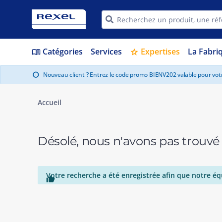
Catégories
Services
Expertises
La Fabri
menu_book
star
Nouveau client ? Entrez le code promo BIENV202 valable pour vo
info
Accueil
Désolé, nous n'avons pas trouvé
Votre recherche a été enregistrée afin que notre éq
