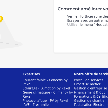
Comment améliorer vot
Vérifier l'orthographe d
Essayer avec un autre mo
Utiliser le menu "Nos cat
Expertises
Notre offre de servi
Courant faible - Conectis by
Portail de services
Rexel
Expertise métier
Eclairage - Lumotion by Rexel
Gestion d'entreprise
Genie climatique - Climancy by
Financement & CEE
Rexel
Formations & Certific
Photovoltaïque - PV by Rexel
Gestion de chantier
IRVE - Freshmile
Facturation Electron