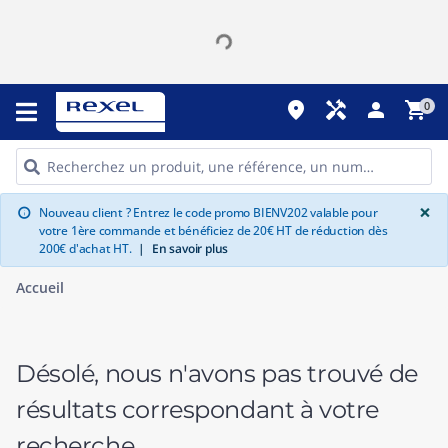
place
handyman
person
shopping_cart
0
G
×
Nouveau client ? Entrez le code promo BIENV202 valable pour
info
votre 1ère commande et bénéficiez de 20€ HT de réduction dès
200€ d'achat HT.
|
En savoir plus
Accueil
Désolé, nous n'avons pas trouvé de
résultats correspondant à votre
recherche