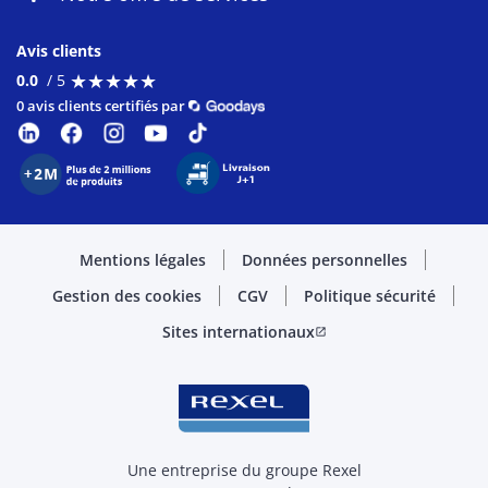
Avis clients
★
★
★
★
★
★
★
★
★
★
0.0
/ 5
0 avis clients certifiés par
Mentions légales
Données personnelles
Gestion des cookies
CGV
Politique sécurité
Sites internationaux
open_in_new
Une entreprise du groupe Rexel