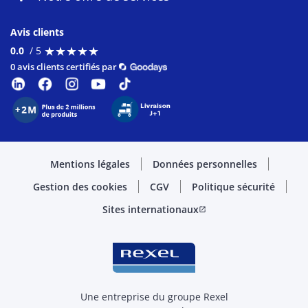
Avis clients
★
★
★
★
★
★
★
★
★
★
0.0
/ 5
0 avis clients certifiés par
Mentions légales
Données personnelles
Gestion des cookies
CGV
Politique sécurité
Sites internationaux
open_in_new
Une entreprise du groupe Rexel