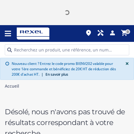
place
handyman
person
shopping_cart
0
G
×
Nouveau client ? Entrez le code promo BIENV202 valable pour
info
votre 1ère commande et bénéficiez de 20€ HT de réduction dès
200€ d'achat HT.
|
En savoir plus
Accueil
Désolé, nous n'avons pas trouvé de
résultats correspondant à votre
recherche