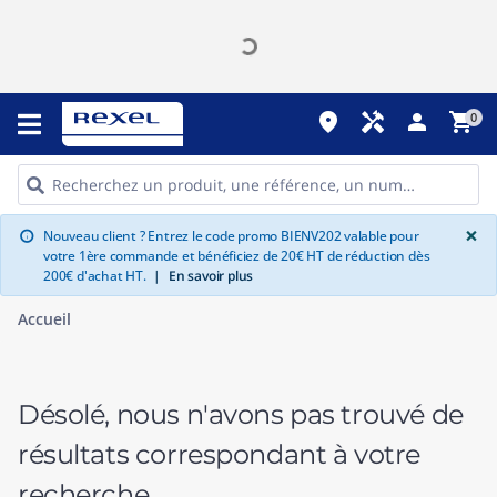
place
handyman
person
shopping_cart
0
G
×
Nouveau client ? Entrez le code promo BIENV202 valable pour
info
votre 1ère commande et bénéficiez de 20€ HT de réduction dès
200€ d'achat HT.
|
En savoir plus
Accueil
Désolé, nous n'avons pas trouvé de
résultats correspondant à votre
recherche