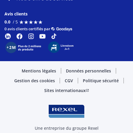
Avis clients
★
★
★
★
★
★
★
★
★
★
0.0
/ 5
0 avis clients certifiés par
Mentions légales
Données personnelles
Gestion des cookies
CGV
Politique sécurité
Sites internationaux
open_in_new
Une entreprise du groupe Rexel